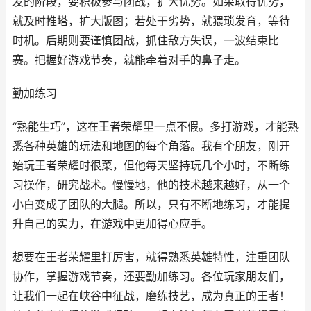
发的阶段，要积极参与团战，扩大优势。如果取得优势，
就及时推塔，扩大版图；若处于劣势，就猥琐发育，等待
时机。后期则要谨慎团战，抓住敌方失误，一波结束比
赛。把握好游戏节奏，就能牵着对手的鼻子走。
勤加练习
“熟能生巧”，这在王者荣耀里一点不假。多打游戏，才能熟
悉各种英雄的玩法和地图的每个角落。我有个朋友，刚开
始玩王者荣耀时很菜，但他每天坚持玩几个小时，不断练
习操作，研究战术。慢慢地，他的技术越来越好，从一个
小白变成了团队的大腿。所以，只有不断地练习，才能提
升自己的实力，在游戏中更加得心应手。
想要在王者荣耀里打厉害，就得熟悉英雄特性，注重团队
协作，掌握游戏节奏，还要勤加练习。各位玩家朋友们，
让我们一起在峡谷中征战，磨练技艺，成为真正的王者！