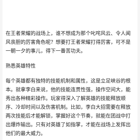
在王者荣耀的战场上，谁不想成为那个叱咤风云、令人闻
风丧胆的厉害角色呢？想要打王者荣耀打得厉害，可不是
一朝一夕的事儿，得下一番苦功夫。
熟悉英雄特性
每个英雄都有独特的技能机制和属性，这是立足峡谷的根
本。就拿李白来说，他的技能连贯性强，操作空间大，能
秀出各种精彩操作。玩家得深入了解英雄的技能释放顺
序、冷却时间以及伤害机制。比如，李白大招需要在释放
两次技能后才能解锁，掌握好这个节奏，就能在团战中打
出爆炸输出。只有对英雄了如指掌，才能在战场上发挥出
他们的最大威力。