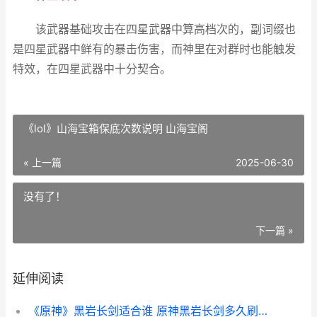
该武器基础攻击在四星武器中算高档次的，副词缀也
是四星武器中鲜有的暴击伤害，而神里在对群时也能触发
特效，在四星武器中十分契合。
《lol》山海宝箱保底次数说明 山海宝阁
« 上一篇
2025-06-30
没有了！
下一篇 »
延伸阅读
《原神》黑岩长剑适合谁 原神黑岩长剑多久刷新一次