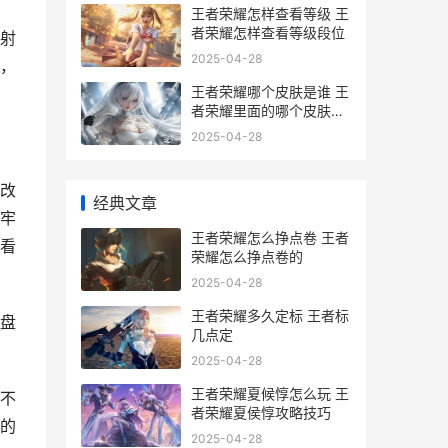
王者荣耀怎样查看等级 王
者荣耀怎样查看等级段位
射
2025-04-28
，
王者荣耀哪个皮肤是谁 王
者荣耀里面的哪个皮肤最
厉害
2025-04-28
改
经典文章
牢
王者荣耀怎么挣点卷 王者
看
荣耀怎么挣点卷的
2025-04-28
王者荣耀多久定标 王者标
盘
几点定
2025-04-28
王者荣耀夏候惇怎么玩 王
不
者荣耀夏侯惇攻略技巧
的
2025-04-28