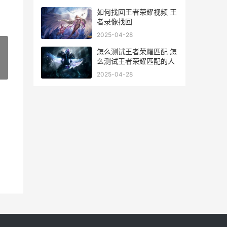
如何找回王者荣耀视频 王
者录像找回
2025-04-28
怎么测试王者荣耀匹配 怎
么测试王者荣耀匹配的人
»
2025-04-28