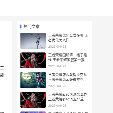
热门文章
王者荣耀优化公式在哪 王
者优化怎么样
2025-04-28
王者荣耀国服第一猴子是
谁 王者荣耀国服第一猴子
照片
2025-04-28
王
王者荣耀怎么获得拉克丝
能
王者荣耀怎么获得拉克丝
英雄
2025-04-28
王者荣耀ipad闪退怎么办
王者荣耀ipad闪退严重
2025-04-28