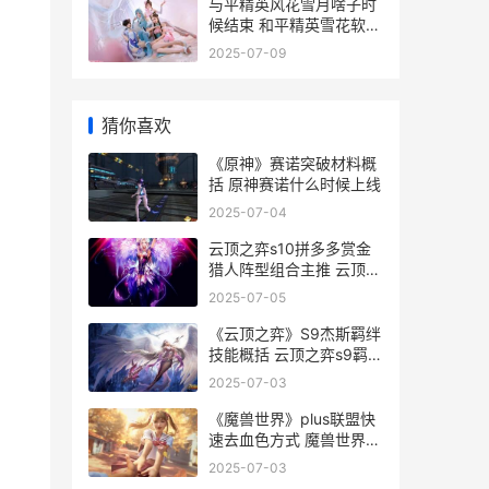
与平精英风花雪月啥子时
候结束 和平精英雪花软件
下载
2025-07-09
猜你喜欢
《原神》赛诺突破材料概
括 原神赛诺什么时候上线
2025-07-04
云顶之弈s10拼多多赏金
猎人阵型组合主推 云顶之
弈s1拼多多阵容
2025-07-05
《云顶之弈》S9杰斯羁绊
技能概括 云顶之弈s9羁绊
一览表
2025-07-03
《魔兽世界》plus联盟快
速去血色方式 魔兽世界
plus P8
2025-07-03