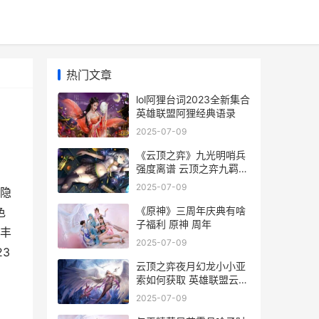
热门文章
lol阿狸台词2023全新集合
英雄联盟阿狸经典语录
2025-07-09
《云顶之弈》九光明哨兵
强度离谱 云顶之弈九羁绊
阵容
2025-07-09
隐
《原神》三周年庆典有啥
色
子福利 原神 周年
丰
2025-07-09
3
云顶之弈夜月幻龙小小亚
索如何获取 英雄联盟云顶
之弈夜影怎么合成
2025-07-09