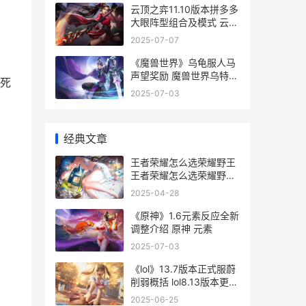
云顶之弈11.10版本拼多多
大眼阵型组合及模式 云顶
之弈最新版本11.3
2025-07-07
《魔兽世界》乌龟服人马
声望奖励 魔兽世界乌特加
死
德城堡怎么去
2025-07-03
经典文章
王者荣耀怎么选荣耀野王
王者荣耀怎么选荣耀野王
的
2025-04-28
《原神》1.6元素反应全新
调整介绍 原神 元素
2025-07-03
《lol》13.7版本正式服蔚
削弱概括 lol8.13版本更新
内容
2025-06-25