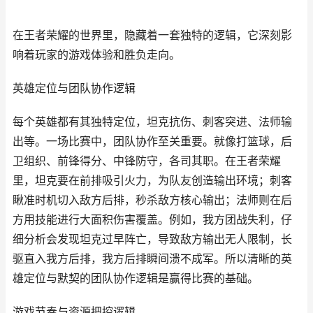
在王者荣耀的世界里，隐藏着一套独特的逻辑，它深刻影
响着玩家的游戏体验和胜负走向。
英雄定位与团队协作逻辑
每个英雄都有其独特定位，坦克抗伤、刺客突进、法师输
出等。一场比赛中，团队协作至关重要。就像打篮球，后
卫组织、前锋得分、中锋防守，各司其职。在王者荣耀
里，坦克要在前排吸引火力，为队友创造输出环境；刺客
瞅准时机切入敌方后排，秒杀敌方核心输出；法师则在后
方用技能进行大面积伤害覆盖。例如，我方团战失利，仔
细分析会发现坦克过早阵亡，导致敌方输出无人限制，长
驱直入我方后排，我方后排瞬间溃不成军。所以清晰的英
雄定位与默契的团队协作逻辑是赢得比赛的基础。
游戏节奏与资源把控逻辑