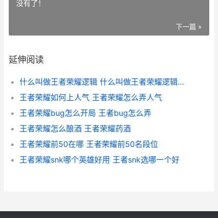
没有了！
下一篇 »
延伸阅读
什么叫做王者荣耀逻辑 什么叫做王者荣耀逻辑模式
王者荣耀如何上人气 王者荣耀怎么弄人气
王者荣耀bug怎么开局 王者bug怎么弄
王者荣耀怎么酿酒 王者荣耀药酒
王者荣耀前50在哪 王者荣耀前50名段位
王者荣耀snk哪个英雄好用 王者snk选哪一个好