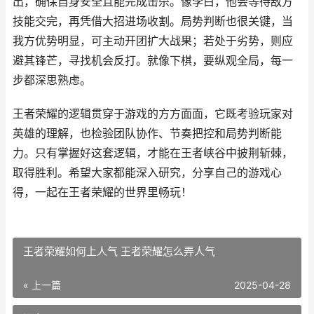
出，确保自身安全且能完成击杀。像李白，他会等待敌方
技能交完，再凭借大招进场收割。局势判断也很关键，当
我方优势明显，可主动开团扩大战果；若处于劣势，则应
避其锋芒，寻找机会反打。就像下棋，要纵观全局，每一
步都深思熟虑。
王者荣耀的逻辑贯穿于游戏的方方面面，它既考验玩家对
英雄的理解，也检验团队协作、节奏把控和局势判断能
力。只有掌握好这套逻辑，才能在王者峡谷中披荆斩棘，
取得胜利。希望大家都能深入研究，分享自己的游戏心
得，一起在王者荣耀的世界里畅玩！
王者荣耀如何上人气 王者荣耀怎么弄人气
« 上一篇
2025-04-28