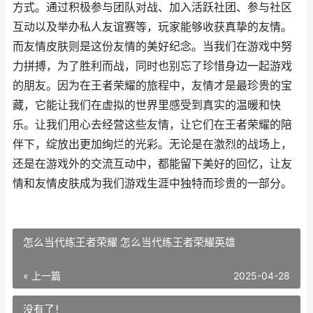
方式。通过积极参与团队对战、加入活跃社团、参与社区
互动以及举办私人友谊赛等，玩家能够收获真挚的友情。
而友情皮肤则是这份友情的美好纪念。当我们在游戏中努
力拼搏，为了胜利而战，同时也别忘了珍惜身边一起游戏
的朋友。因为在王者荣耀的旅程中，友情才是最珍贵的宝
藏，它能让我们在虚拟的世界里感受到真实的温暖和快
乐。让我们用心去经营这些友情，让它们在王者荣耀的陪
伴下，绽放出更加绚烂的光彩。无论是在激烈的战场上，
还是在游戏外的交流互动中，都能留下美好的回忆，让友
情和友情皮肤成为我们游戏生涯中独特而珍贵的一部分。
怎么当代练王者荣耀 怎么当代练王者荣耀英雄
« 上一篇
2025-04-28
没有了！