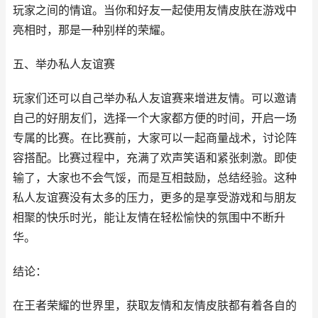
玩家之间的情谊。当你和好友一起使用友情皮肤在游戏中
亮相时，那是一种别样的荣耀。
五、举办私人友谊赛
玩家们还可以自己举办私人友谊赛来增进友情。可以邀请
自己的好朋友们，选择一个大家都方便的时间，开启一场
专属的比赛。在比赛前，大家可以一起商量战术，讨论阵
容搭配。比赛过程中，充满了欢声笑语和紧张刺激。即使
输了，大家也不会气馁，而是互相鼓励，总结经验。这种
私人友谊赛没有太多的压力，更多的是享受游戏和与朋友
相聚的快乐时光，能让友情在轻松愉快的氛围中不断升
华。
结论：
在王者荣耀的世界里，获取友情和友情皮肤都有着各自的