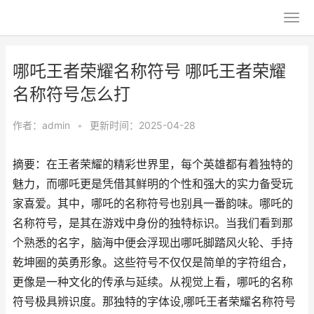
哪吒王者荣耀名称符号 哪吒王者荣耀
名称符号怎么打
作者：
admin
•
更新时间：2025-04-28
摘要：在王者荣耀的精彩世界里，每个英雄都有着独特的
魅力，而哪吒更是凭借其鲜明的个性和强大的实力备受玩
家喜爱。其中，哪吒的名称符号也别具一番韵味。哪吒的
名称符号，是其在游戏中身份的独特标识。当我们看到那
个熟悉的名字，脑海中便会浮现出哪吒脚踏风火轮、手持
乾坤圈的英勇形象。这些符号不仅仅是简单的字符组合，
更像是一种文化的传承与延续。从视觉上看，哪吒的名称
符号极具辨识度。那独特的字体设,哪吒王者荣耀名称符号