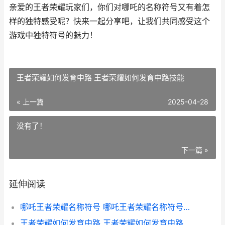
亲爱的王者荣耀玩家们，你们对哪吒的名称符号又有着怎
样的独特感受呢？快来一起分享吧，让我们共同感受这个
游戏中独特符号的魅力！
王者荣耀如何发育中路 王者荣耀如何发育中路技能
« 上一篇
2025-04-28
没有了！
下一篇 »
延伸阅读
哪吒王者荣耀名称符号 哪吒王者荣耀名称符号怎么打
王者荣耀如何发育中路 王者荣耀如何发育中路技能