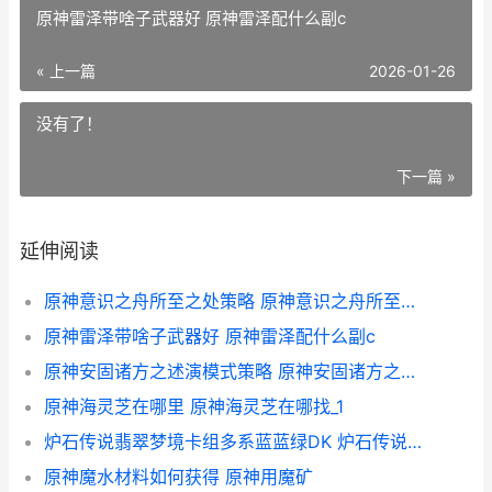
原神雷泽带啥子武器好 原神雷泽配什么副c
« 上一篇
2026-01-26
没有了！
下一篇 »
延伸阅读
原神意识之舟所至之处策略 原神意识之舟所至之处任务怎么完成
原神雷泽带啥子武器好 原神雷泽配什么副c
原神安固诸方之述演模式策略 原神安固诸方之述演最后一关
原神海灵芝在哪里 原神海灵芝在哪找_1
炉石传说翡翠梦境卡组多系蓝蓝绿DK 炉石传说翡翠梦境主题曲
原神魔水材料如何获得 原神用魔矿