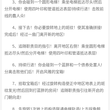
3、你会碰到一个圆形电梯！乘坐电梯抵达尽头!然后
分开电梯！使用四叶印和管道抵达表层!持续行进！击败前
线的蠢人众!
4、接下去！你必要旋转地上的斑纹！使其准确拼接!
完成后！经过一扇门离开新的地区!
5、追随职责目的指引！离开地区右侧！乘坐圆形电梯
抵达尽头!然后分开电梯！使用四叶印和管道抵达表层!
6、持续行进！你会碰到一个蓝胖和一个债券处置人!
分离击败他们后！开启风雅的宝箱!
7、拾取宝箱后！经过旋转构造使正中地区地表上的斑
纹发光!然后回到打蓝胖的房间！追随职责指引往新开启的
门朝向走!
8、先旋转1次地上的构造联通电梯轨道(上方拐角朝