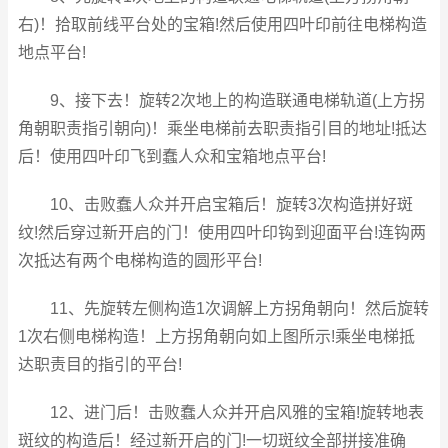
右)！拾取前线平台处的宝箱!然后使用四叶印前往电梯构造
地点平台!
9、接下去！旋转2次地上的构造联通电梯轨道(上方拐
角朝职责指引朝向)！乘坐电梯前去职责指引目的地址!抵达
后！使用四叶印飞到蠢人众和宝箱地点平台!
10、击败蠢人众并开启宝箱后！旋转3次构造拼好斑
纹!然后穿过新开启的门！使用四叶印钩到迎面平台!连钩两
次抵达有两个电梯构造的圆形平台!
11、先旋转左侧构造1次调解上方拐角朝向！然后旋转
1次右侧电梯构造！上方拐角朝向如上图所示!乘坐电梯抵
达职责目的指引的平台!
12、进门后！击败蠢人众并开启风雅的宝箱!旋转地表
斑纹的构造后！经过新开启的门!一切斑纹全部拼接准确