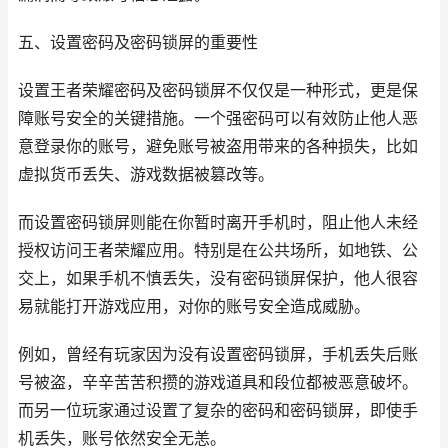
五、设置密码及密码锁屏的重要性
设置王者荣耀密码及密码锁屏不仅仅是一种形式，更是保
障账号安全的关键措施。一个强密码可以有效防止他人恶
意登录你的账号，避免账号被盗用带来的各种损失，比如
虚拟货币丢失、游戏数据被篡改等。
而设置密码锁屏则能在你暂时离开手机时，阻止他人未经
授权访问王者荣耀应用。特别是在公共场所，如地铁、公
交上，如果手机不慎丢失，没有密码锁屏保护，他人很容
易就能打开游戏应用，对你的账号安全造成威胁。
例如，曾经有玩家因为没有设置密码锁屏，手机丢失后账
号被盗，辛辛苦苦积攒的游戏道具和段位都被恶意破坏。
而另一位玩家通过设置了复杂的密码和密码锁屏，即使手
机丢失，账号依然安全无恙。