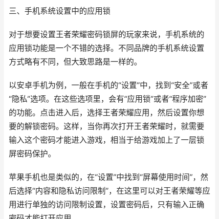
三、手机系统设置中的应用锁
对于想要设置王者荣耀密码锁屏的玩家来说，手机系统的
应用锁功能是一个不错的选择。不同品牌的手机系统设置
方式略有不同，但大致思路是一样的。
以安卓手机为例，一般在手机的“设置”中，找到“安全”或者
“隐私”选项。在这些选项里，会有“应用锁”或者“程序加密”
的功能。点击进入后，选择王者荣耀应用，然后设置你想
要的解锁密码。这样，当你再次打开王者荣耀时，就需要
输入这个密码才能进入游戏，相当于给游戏加上了一层锁
屏密码保护。
苹果手机也是类似的，在“设置”中找到“屏幕使用时间”，然
后选择“内容和隐私访问限制”，在这里可以对王者荣耀等应
用进行单独的访问限制设置，设置密码后，只有输入正确
密码才能打开应用。