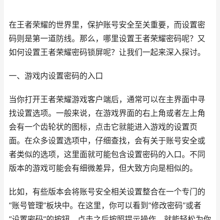
在王者荣耀的世界里，保护账号安全至关重要，而设置密
码则是第一道防线。那么，哪里设置王者荣耀密码呢？又
如何设置王者荣耀密码锁屏呢？让我们一起来深入探讨。
一、游戏内设置密码的入口
当你打开王者荣耀游戏客户端后，通常可以在主界面中寻
找设置选项。一般来说，在游戏界面的右上角或者左上角
会有一个齿轮状的图标，点击它就能进入游戏的设置页
面。在众多设置选项中，仔细查找，会有关于账号安全或
者类似的选项，这里面就可能包含设置密码的入口。不同
版本的游戏可能会有细微差异，但大致方向是相似的。
比如，有些版本会将账号安全相关设置整合在一个专门的
“账号管理”板块中。在这里，你可以看到“修改密码”或者
“设置密码”的按钮，点击之后按照提示操作，就能轻松为你