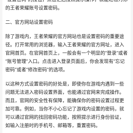
的王者荣耀账号设置密码。
二、官方网站设置密码
除了游戏内，王者荣耀的官方网站也是设置密码的重要途
径。打开常用的浏览器，输入王者荣耀的官方网址，进入
官网首页。在官网首页上，一般会有一个明显的“登录”或者
“账号管理”入口。点击进入登录页面后，你会发现有“忘记
密码”或者“修改密码”的选项。
以这种方式设置密码的好处是，即使你在游戏内遇到一些
问题无法进入密码设置界面，也能通过官网来完成操作。
而且，官网的安全性有保障，能确保你的密码设置过程更
加可靠。例如，当你不小心忘记了游戏内设置的密码，就
可以通过官网的找回密码功能，按照提示进行身份验证，
如输入注册时的手机号、邮箱等，重置密码。