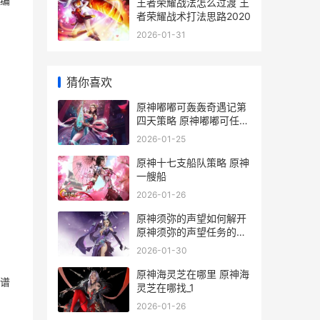
编
王者荣耀战法怎么过渡 王
者荣耀战术打法思路2020
2026-01-31
猜你喜欢
原神嘟嘟可轰轰奇遇记第
四天策略 原神嘟嘟可任务
怎么开始
2026-01-25
原神十七支船队策略 原神
一艘船
2026-01-26
原神须弥的声望如何解开
原神须弥的声望任务的解
开方式 原神须弥的声望任
2026-01-30
务怎么触发
原神海灵芝在哪里 原神海
谱
灵芝在哪找_1
2026-01-26