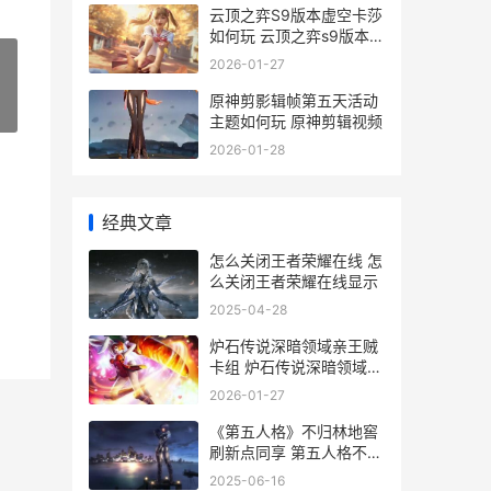
云顶之弈S9版本虚空卡莎
如何玩 云顶之弈s9版本蓝
buff
2026-01-27
原神剪影辑帧第五天活动
»
主题如何玩 原神剪辑视频
2026-01-28
经典文章
怎么关闭王者荣耀在线 怎
么关闭王者荣耀在线显示
2025-04-28
炉石传说深暗领域亲王贼
卡组 炉石传说深暗领域版
本活动
2026-01-27
《第五人格》不归林地窖
刷新点同享 第五人格不同
手机怎么登一个账号
2025-06-16