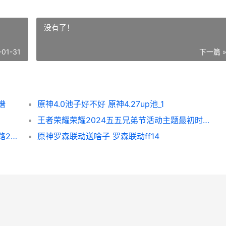
没有了！
-01-31
下一篇 
谱
原神4.0池子好不好 原神4.27up池_1
王者荣耀荣耀2024五五兄弟节活动主题最初时间 王者荣耀荣耀水晶保底多少
王者荣耀战法怎么过渡 王者荣耀战术打法思路2020
原神罗森联动送啥子 罗森联动ff14