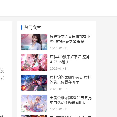
热门文章
原神镜花之琴乐谱都有哪
些 原神镜花之琴乐谱
2026-01-31
原神4.0池子好不好 原神
4.27up池_1
2026-01-31
没
原神钩钩果哪里有卖 原神
以
钩钩果位置在哪里
2026-01-31
王者荣耀荣耀2024五五兄
弟节活动主题最初时间 王
者荣耀荣耀水晶保底多少
2026-01-31