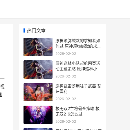
热门文章
原神须弥缄默的求知者如
何过 原神须弥缄默的求知
者攻略
2026-02-02
原神巡林小队起航网页活
动主题策略 原神巡林小队
起什么名字
2026-02-02
一
原神瓦雷莎用啥子武器 瓦
视
萨雷利
里
2026-02-02
极无双2主将最全策略 极
无双2-6怎么过
2026-02-02