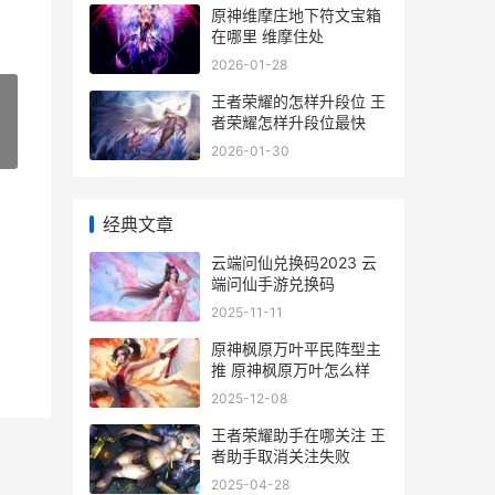
原神维摩庄地下符文宝箱
在哪里 维摩住处
2026-01-28
王者荣耀的怎样升段位 王
者荣耀怎样升段位最快
»
2026-01-30
经典文章
云端问仙兑换码2023 云
端问仙手游兑换码
2025-11-11
原神枫原万叶平民阵型主
推 原神枫原万叶怎么样
2025-12-08
王者荣耀助手在哪关注 王
者助手取消关注失败
2025-04-28