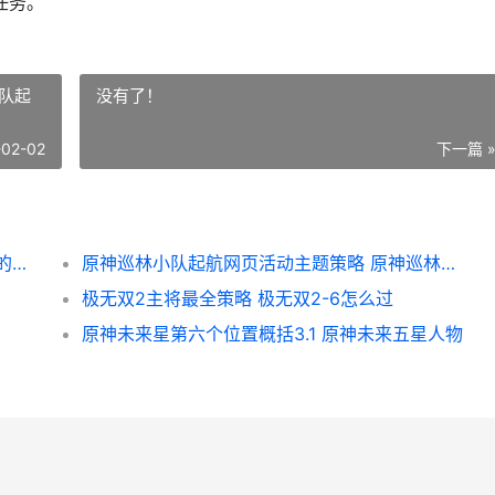
任务。
队起
没有了！
-02-02
下一篇 
原神须弥缄默的求知者如何过 原神须弥缄默的求知者攻略
原神巡林小队起航网页活动主题策略 原神巡林小队起什么名字
极无双2主将最全策略 极无双2-6怎么过
原神未来星第六个位置概括3.1 原神未来五星人物