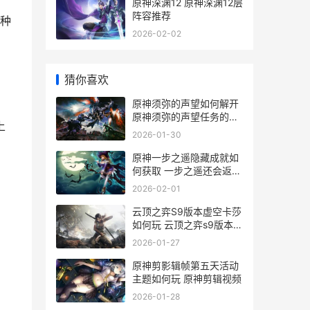
原神深渊12 原神深渊12层
阵容推荐
种
2026-02-02
猜你喜欢
原神须弥的声望如何解开
原神须弥的声望任务的解
上
开方式 原神须弥的声望任
2026-01-30
务怎么触发
原神一步之遥隐藏成就如
何获取 一步之遥还会返场
吗
2026-02-01
云顶之弈S9版本虚空卡莎
如何玩 云顶之弈s9版本蓝
buff
2026-01-27
原神剪影辑帧第五天活动
主题如何玩 原神剪辑视频
2026-01-28