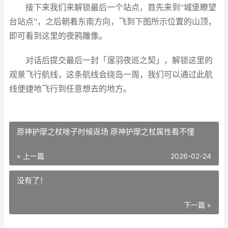
接下来我们来解锁最后一个站点，首先来到“城堡瞭望
台站点”，之后朝着东南方向，飞到下图所示位置的山顶，
即可看到这里的夜鸦雕像。
对话后提交最后一封「邃羽夜巡之契」，解锁这里的
观景飞行航线，这条航线会绕岛一周，我们可以通过此航
线便捷地飞行到任意想去的地方。
原神护摩之杖啥子时候返场 原神护摩之杖属性看不懂
« 上一篇
2026-02-24
没有了！
下一篇 »