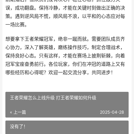
误，成功翻盘。保持冷静，才能在关键时刻做出正确的决
策。遇到逆风局不慌，顺风局不浪，以平和的心态应对每
一场比赛。
想要拿下王者荣耀冠军，绝非一蹴而就。需要团队成员齐
心协力，深入了解英雄，磨练操作技巧，制定合理战术，
保持良好心态。只有这样，才能在赛场上披荆斩棘，向着
冠军宝座奋勇前行。各位玩家，你们在冲冠的道路上又有
哪些经历和心得呢？欢迎一起交流分享，共同进步！
王者荣耀怎么上线升级 打王者荣耀如何升级
« 上一篇
2025-04-28
没有了！