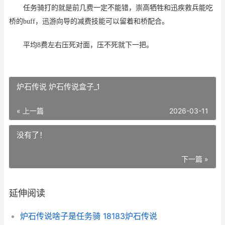
任务骑打的就是前几费一定不能错，崇高牺牲和迅疾救兵能吃
桥的buff，迅游向导的减费技能可以留着和桥配合。
平均8费左右压死对面，压不死就下一把。
炉石传说 炉石传说盒子_1
« 上一篇
2026-03-11
没有了！
下一篇 »
延伸阅读
炉石传说啥子是任务骑 18183炉石传说