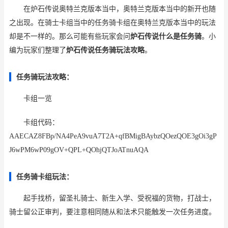
在炉石传说奥特兰克版本当中，奥特兰克版本当中的新开也随
之出现。在骑士卡组当中的任务骑卡组在奥特兰克版本当中的玩法
却是不一样的。那么可能有些玩家会问
炉石传说什么是任务骑
。小
编为玩家们整理了
炉石传说任务骑玩法攻略
。
任务骑玩法攻略：
卡组一览
卡组代码：
AAECAZ8FBp/NA4PeA9vuA7T2A+qfBMigBAybzQOezQOE3gOi3gP
J6wPM6wP09gOV+QPL+QOhjQTJoATnuAQA
任务骑卡组玩法：
起手找桥，留圣礼骑士、新生入学、受祝福的货物，打战士，
骑士留公正审判，要注意相同随从和法术只能触发一次任务进度。