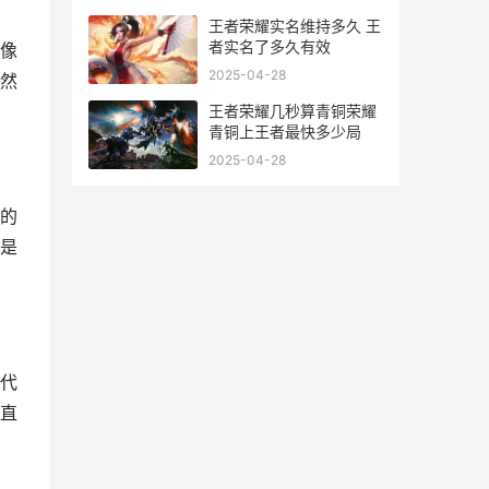
王者荣耀实名维持多久 王
者实名了多久有效
像
2025-04-28
然
王者荣耀几秒算青铜荣耀
青铜上王者最快多少局
2025-04-28
的
是
代
直