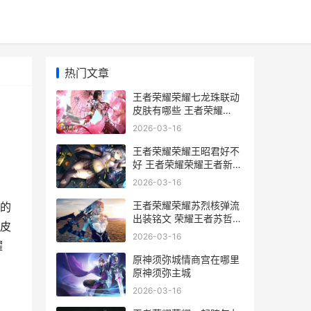
热门文章
王者荣耀荣耀七龙珠联动
皮肤有哪些 王者荣耀
seven
2026-03-16
王者荣耀荣耀王昭君好不
好 王者荣耀荣耀王者新赛
季掉什么段位
2026-03-16
王者荣耀荣耀苏烈核弹流
的
出装铭文 荣耀王者苏哲无
皮
弹窗
2026-03-16
耀
原神须弥城情商宫在哪里
原神须弥主城
2026-03-16