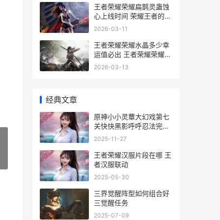
王者荣耀荣耀扁鹊灵蛊蚀
心上线时间 荣耀王者的样
子
2026-03-11
王者荣耀荣耀水晶多少幸
运值必出 王者荣耀荣耀水
晶保底多少
2026-03-13
经典文章
原神小小灵蕈大幻戏第七
关快快黑影呼呼忍法完美
过关如何玩
2025-11-27
王者荣耀汉服片段在哪 王
»
者汉服联动
2025-05-30
三界觉醒阵型如何组合好
三觉醒任务
2025-07-09