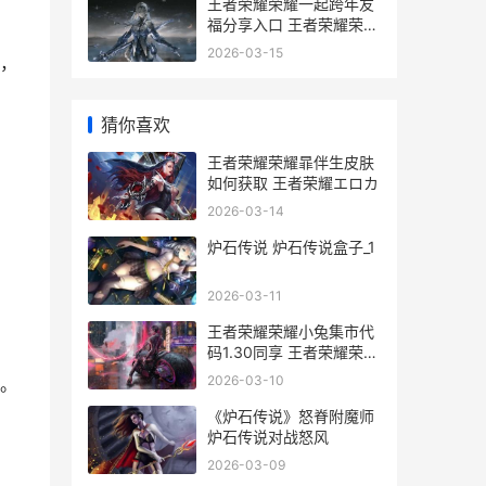
王者荣耀荣耀一起跨年友
福分享入口 王者荣耀荣耀
一骑当千称号怎么获得
2026-03-15
，
猜你喜欢
王者荣耀荣耀暃伴生皮肤
如何获取 王者荣耀エロカ
2026-03-14
炉石传说 炉石传说盒子_1
2026-03-11
王者荣耀荣耀小兔集市代
码1.30同享 王者荣耀荣耀
小乔称号获取条件
2026-03-10
。
《炉石传说》怒脊附魔师
炉石传说对战怒风
2026-03-09