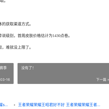
取。
体的获取渠道方式。
说级别，首周皮肤价格估计为1430点卷。
取，难就没上限了。
赛季
没有了！
-03-16
下一篇 
王者荣耀荣耀七龙珠联动皮肤有哪些 王者荣耀seven
王者荣耀荣耀王昭君好不好 王者荣耀荣耀王者新赛季掉什么段位