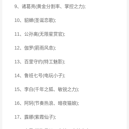
9、诸葛亮(黄金分割率、掌控之力);
10、貂蝉(圣诞恋歌);
11、公孙离(无限星赏官);
12、伽罗(箭雨风息);
13、百里守约(特工魅影);
14、鲁班七号(电玩小子);
15、李白(千年之狐、敏锐之力);
16、阿轲(节奏热浪、暗夜猫娘);
17、露娜(紫霞仙子);