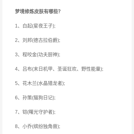
梦境修炼皮肤有哪些？
1、白起(星夜王子);
2、刘邦(德古拉伯爵);
3、程咬金(功夫厨神);
4、吕布(末日机甲、圣诞狂欢、野性能量);
5、花木兰(水晶猎龙者);
6、孙策(猫狗日记);
7、铠(曙光守护者);
8、小乔(缤纷独角兽);