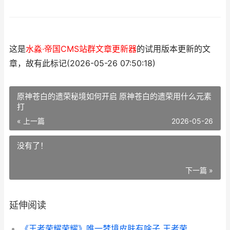
这是
水淼·帝国CMS站群文章更新器
的试用版本更新的文
章，故有此标记(2026-05-26 07:50:18)
原神苍白的遗荣秘境如何开启 原神苍白的遗荣用什么元素
打
« 上一篇
2026-05-26
没有了！
下一篇 »
延伸阅读
《王者荣耀荣耀》唯一梦境皮肤有啥子 王者荣耀荣耀币怎么获取