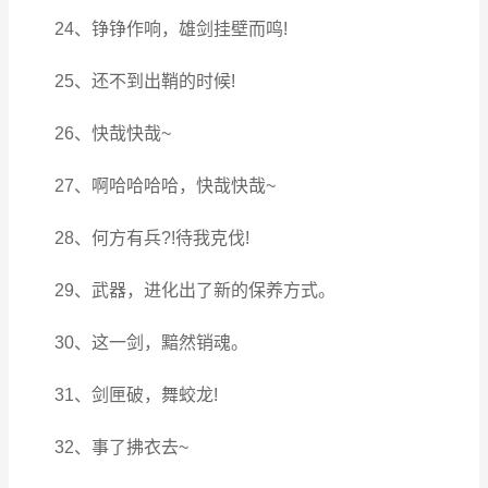
24、铮铮作响，雄剑挂壁而鸣!
25、还不到出鞘的时候!
26、快哉快哉~
27、啊哈哈哈哈，快哉快哉~
28、何方有兵?!待我克伐!
29、武器，进化出了新的保养方式。
30、这一剑，黯然销魂。
31、剑匣破，舞蛟龙!
32、事了拂衣去~