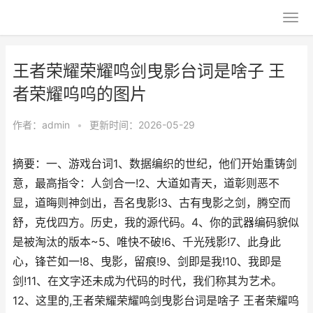
王者荣耀荣耀鸣剑曳影台词是啥子 王
者荣耀呜呜的图片
作者：
admin
•
更新时间：2026-05-29
摘要：一、游戏台词1、数据编织的世纪，他们开始重铸剑
意，最高指令：人剑合一!2、大道如青天，道彰则恶不
显，道晦则神剑出，吾名曳影!3、古有曳影之剑，腾空而
舒，克伐四方。历史，我的源代码。4、你的武器编码貌似
是被淘汰的版本~5、唯快不破!6、千光残影!7、此身此
心，锋芒如一!8、曳影，留痕!9、剑即是我!10、我即是
剑!11、在文字还未成为代码的时代，我们称其为艺术。
12、这里的,王者荣耀荣耀鸣剑曳影台词是啥子 王者荣耀呜