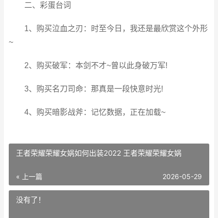
二、彩蛋台词
1、购买泣血之刃：时至今日，我还是最欣赏这个外形
~
2、购买破军：本剑不才~曾以此身破万军!
3、购买名刀司命：那真是一段快意时光!
4、购买暗影战斧：记忆数据，正在加载~
王者荣耀荣耀女娲如何出装2022 王者荣耀荣耀女娲
« 上一篇
2026-05-29
没有了！