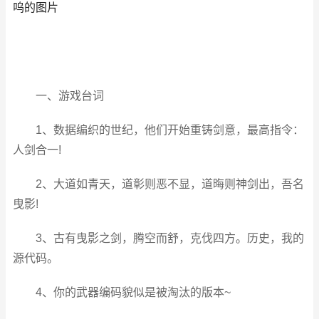
呜的图片
一、游戏台词
1、数据编织的世纪，他们开始重铸剑意，最高指令：
人剑合一!
2、大道如青天，道彰则恶不显，道晦则神剑出，吾名
曳影!
3、古有曳影之剑，腾空而舒，克伐四方。历史，我的
源代码。
4、你的武器编码貌似是被淘汰的版本~