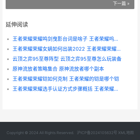
下一篇 »
延伸阅读
王者荣耀荣耀鸣剑曳影台词是啥子 王者荣耀呜呜的图片
王者荣耀荣耀女娲如何出装2022 王者荣耀荣耀女娲
云顶之弈95至尊阵型 云顶之弈95至尊怎么玩装备
原神流放者策略集合 原神流放者哪个副本
王者荣耀荣耀铠如何克制 王者荣耀的铠是哪个铠
王者荣耀荣耀选手认证方式步骤概括 王者荣耀荣耀选手称号怎么获得
Copyright © 2024 All Rights Reserved.
沪ICP备2024105632号
XML地图