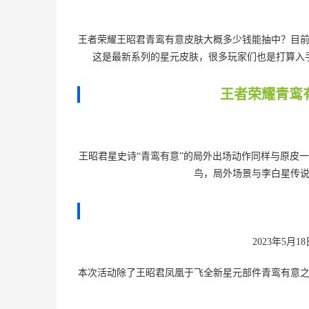
王者荣耀王昭君青鸾有意皮肤大概多少钱能抽中？目
这是最新系列的星元皮肤，很多玩家们也是打算入
王者荣耀青鸾
王昭君星史诗“青鸾有意”的局外出场动作同样与原皮
鸟，局外场景与李白星传
2023年5月1
本次活动除了王昭君凤凰于飞全新星元部件青鸾有意