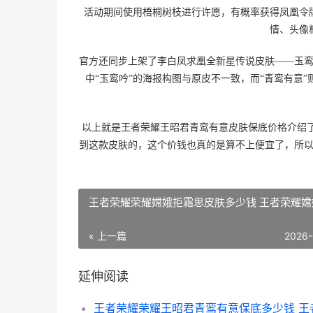
活动期间使用梧桐树枝进行许愿，有概率获得凤凰令
情、头像
官方还同步上架了李白凤求凰全新星传说皮肤——玉
中“玉鸾吟”的海报构图与原皮不一致，而“青鸾有意
以上就是王者荣耀王昭君青鸾有意皮肤保底价格介绍了
到这款皮肤的，这个价钱也真的是算不上便宜了，所
王者荣耀荣耀嫦娥拒霜思皮肤多少钱 王者荣耀嫦
« 上一篇
2026-
延伸阅读