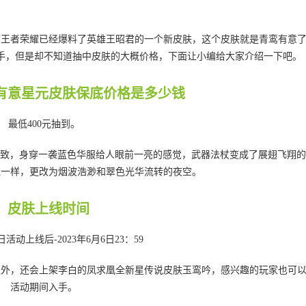
前王者荣耀已经爆料了英雄王昭君的一个新皮肤，这个皮肤就是青鸾有意
手，但是却不知道抽中皮肤的大概价格，下面让小编给大家介绍一下吧。
有意星元皮肤保底价格是多少钱
最低400元抽到。
一致，身穿一袭蓝色华服给人眼前一亮的感觉，武器法杖变成了展翅飞翔
说一样，更改为烟波浩渺和翠色光华流转的夜空。
皮肤上线时间
8日活动上线后-2023年6月6日23：59
之外，还会上架李白的凤求凰全新星传说皮肤玉鸾吟，感兴趣的玩家也可
活动期间入手。