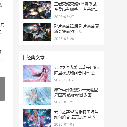
王者荣耀荣耀s25赛季战
表
令奖励有哪些 王者荣耀荣
耀称号
2026-05-27
，其
碎片商店延期 碎片商店更
新会提前预告么
点
2026-05-26
抽
经典文章
抽。
云顶之弈龙族运营丧尸95
阵型模式和组合同享 云顶
之弈 龙族
2025-11-07
原神画外旅照第一天遥望
异国高城如何做[多图] 原
»
神旅行者画
2026-05-21
云顶之弈s8情报特工阵型
如何组合 云顶之弈s4.5全
英雄图鉴2020
2025-07-09