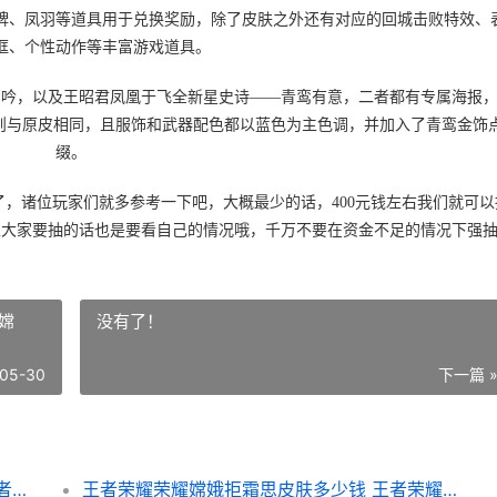
牌、凤羽等道具用于兑换奖励，除了皮肤之外还有对应的回城击败特效、
框、个性动作等丰富游戏道具。
鸾吟，以及王昭君凤凰于飞全新星史诗——青鸾有意，二者都有专属海报
”则与原皮相同，且服饰和武器配色都以蓝色为主色调，并加入了青鸾金饰
缀。
，诸位玩家们就多参考一下吧，大概最少的话，400元钱左右我们就可以
以大家要抽的话也是要看自己的情况哦，千万不要在资金不足的情况下强
嫦
没有了！
05-30
下一篇 
王者荣耀荣耀王昭君青鸾有意保底多少钱 王者荣耀荣耀王者图片
王者荣耀荣耀嫦娥拒霜思皮肤多少钱 王者荣耀嫦嫦