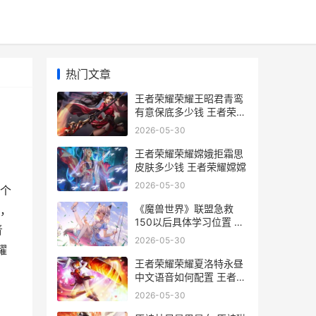
热门文章
王者荣耀荣耀王昭君青鸾
有意保底多少钱 王者荣耀
荣耀王者图片
2026-05-30
王者荣耀荣耀嫦娥拒霜思
皮肤多少钱 王者荣耀嫦嫦
2026-05-30
个
《魔兽世界》联盟急救
，
150以后具体学习位置 魔
青
兽世界联盟
2026-05-30
耀
王者荣耀荣耀夏洛特永昼
中文语音如何配置 王者荣
耀夏妞
2026-05-30