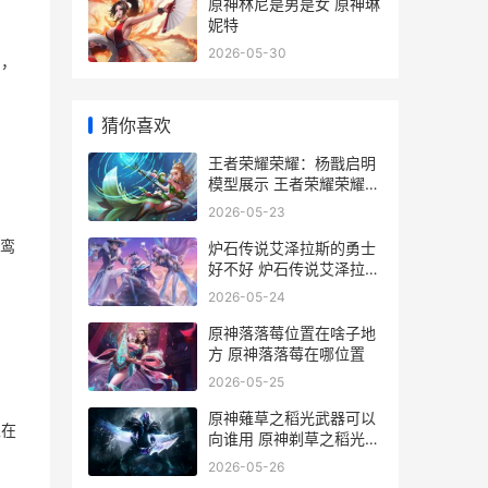
原神林尼是男是女 原神琳
妮特
2026-05-30
了，
猜你喜欢
王者荣耀荣耀：杨戬启明
模型展示 王者荣耀荣耀典
藏
2026-05-23
的鸾
炉石传说艾泽拉斯的勇士
好不好 炉石传说艾泽拉斯
的勇士怎么获得
2026-05-24
原神落落莓位置在啥子地
方 原神落落莓在哪位置
2026-05-25
原神薙草之稻光武器可以
以在
向谁用 原神剃草之稻光怎
么获得
2026-05-26