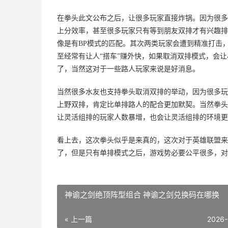
在拳头此文公布之后，让很多玩家直接炸锅。因为很多
上分效率，甚至很多玩家只有等到朋友双排才有兴趣排
像是有BP模式的匹配。其次两类玩家会遭到精准打击
至经常有让人“搭车”赚外快，如果取消双排模式，会
了，当然这对于一些路人玩家来说是好消息。
当然很多水友也支持拳头取消双排的举动，因为很多玩
上野双排，肯定比单排路人的配合更加默契。当然拳头
让灵活组排的玩家人数暴增，也会让灵活组排的环境更
看上去，这次拳头似乎是来真的，这次对于英雄联盟来
了，但是只有单排模式之后，游戏势必要公平很多，对
神谕之剑绝顶阵型组合 神谕之剑兑换码在哪换
« 上一篇
2026-