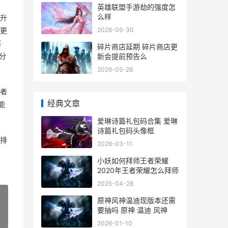
英雄联盟手游劫的强度怎
么样
升
2026-05-30
更
甚
碎片商店延期 碎片商店更
新会提前预告么
分
2026-05-26
者
经典文章
能
爱琳诗篇礼包码合集 爱琳
诗篇礼包码头像框
排
2026-03-11
小妖如何拜师王者荣耀
2020年王者荣耀怎么拜师
2025-04-28
原神风神温迪现版本还需
要抽吗 原神 温迪 风神
»
2026-01-10