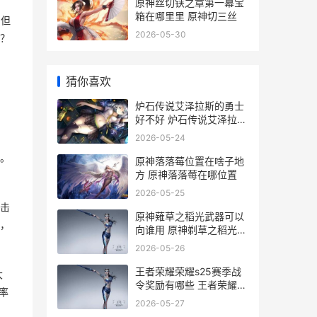
原神丝切铗之章第一幕宝
箱在哪里里 原神切三丝
，但
2026-05-30
吗？
猜你喜欢
炉石传说艾泽拉斯的勇士
好不好 炉石传说艾泽拉斯
的勇士怎么获得
2026-05-24
啊。
原神落落莓位置在啥子地
方 原神落落莓在哪位置
2026-05-25
击
原神薙草之稻光武器可以
，
向谁用 原神剃草之稻光怎
么获得
2026-05-26
王者荣耀荣耀s25赛季战
大
令奖励有哪些 王者荣耀荣
率
耀称号
2026-05-27