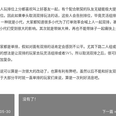
人玩排位上分都喜欢叫上好基友一起，有个配合默契的队友无疑能极大提
位。因此如果拳头取消双排玩法的话，这些人会告别排位，毕竟灵活组排
，一种就是小代，大家都知道很多小代为了打单效率会喊上人一起双排，
让小代们受到很大的影响。其次就是带妹大神，再也不能带妹子一起痛快上
家都是单排，假如对面有双排的话肯定会感到不公平。尤其下路二人组或
的想法是让双排的玩家去玩灵活组排或者5V5，所以取消双排之后，很可
加复杂。
说可以算是一次很大的改动了，也算有利有弊吧，虽然以后不能和好友双
于大部分平时就一直单排的玩家们来说，算是一次利好消息吧。
没有了！
05-30
下一篇 