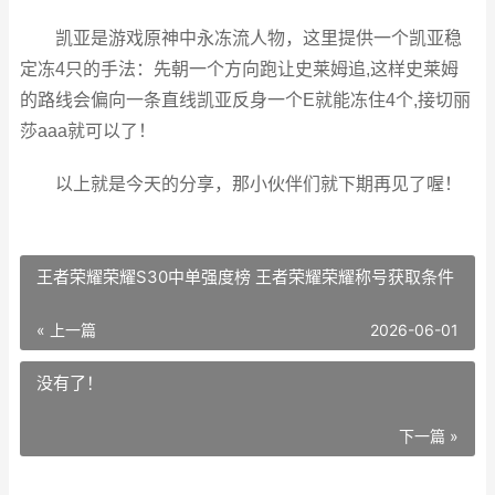
凯亚是游戏原神中永冻流人物，这里提供一个凯亚稳
定冻4只的手法：先朝一个方向跑让史莱姆追,这样史莱姆
的路线会偏向一条直线凯亚反身一个E就能冻住4个,接切丽
莎aaa就可以了！
以上就是今天的分享，那小伙伴们就下期再见了喔！
王者荣耀荣耀S30中单强度榜 王者荣耀荣耀称号获取条件
« 上一篇
2026-06-01
没有了！
下一篇 »