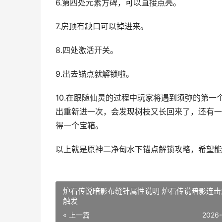
6.第四处元素方碑，可以直接点亮。
7.房顶有缺口可以掉进来。
8.四处激活开关。
9.出去锚点就解锁啦。
10.在跟随仙灵的过程中玩家将遇到须弥的第
出重新进一次，会发现树枝又长回来了，还有一
得一个宝箱。
以上就是原神二净甸水下锚点解锁攻略，希望能
炉石传说暗影布缝针属性说明 炉石传说暗影连击
触发
« 上一篇
2026