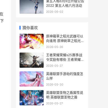
第五人格6月9日升级公告
2022 第五人格六月活动
2026-06-02
在
下
猜你喜欢
原神薙草之稻光武器可以
向谁用 原神剃草之稻光怎
么获得
2026-05-26
王者荣耀荣耀s25赛季战
令奖励有哪些 王者荣耀荣
耀称号
2026-05-27
英雄联盟手游劫的强度怎
么样
2026-05-30
英雄联盟圣物之盾属性说
明 英雄联盟圣物之盾
2026-05-27