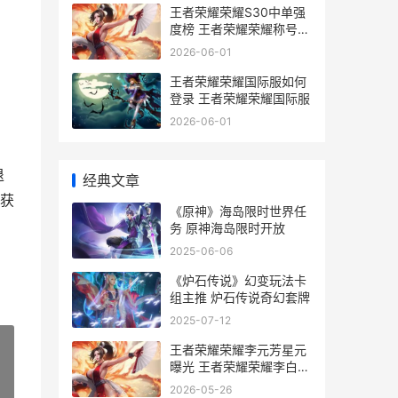
王者荣耀荣耀S30中单强
度榜 王者荣耀荣耀称号获
取条件
2026-06-01
王者荣耀荣耀国际服如何
登录 王者荣耀荣耀国际服
2026-06-01
退
经典文章
获
《原神》海岛限时世界任
务 原神海岛限时开放
2025-06-06
《炉石传说》幻变玩法卡
组主推 炉石传说奇幻套牌
2025-07-12
王者荣耀荣耀李元芳星元
曝光 王者荣耀荣耀李白的
称号获得条件是什么
»
2026-05-26