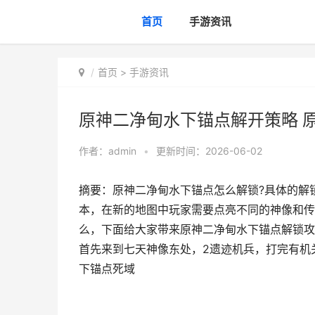
首页
手游资讯
首页
>
手游资讯
原神二净甸水下锚点解开策略 
作者：
admin
•
更新时间：2026-06-02
摘要：原神二净甸水下锚点怎么解锁?具体的解锁
本，在新的地图中玩家需要点亮不同的神像和传
么，下面给大家带来原神二净甸水下锚点解锁攻
首先来到七天神像东处，2遗迹机兵，打完有机
下锚点死域