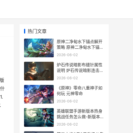
热门文章
原神二净甸水下锚点解开
策略 原神二净甸水下锚点
死域
2026-06-02
炉石传说暗影布缝针属性
说明 炉石传说暗影连击怎
么触发
2026-06-02
版
《原神》零命八重神子如
什
何玩 元神零命
.
2026-06-02
水
英雄联盟手游新版本热身
挑战任务怎么做-新版本热
身挑战任务完成攻略
2026-06-02