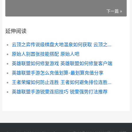
下一篇 »
延伸阅读
云顶之弈传说级棋盘大地温泉如何获取 云顶之弈传说级小小英雄多少钱
原始人别嚣张技能搭配 原始人吧
英雄联盟如何修复游戏 英雄联盟如何修复客户端
英雄联盟手游怎么充值划算-最划算充值分享
王者荣耀如何防止连胜 王者如何避免排位连胜又连跪
英雄联盟手游锐雯连招技巧 锐雯强势打法推荐