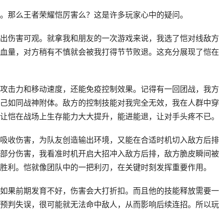
。那么王者荣耀恺厉害么？这是许多玩家心中的疑问。
出伤害可观。就拿我和朋友的一次游戏来说，我选了恺对线敌方
血量，对方稍有不慎就会被我打得节节败退。这充分展现了恺在
攻击力和移动速度，还能免疫控制效果。记得有一回团战，我方
己如同战神附体。敌方的控制技能对我完全无效，我在人群中穿
让恺在战场上生存能力大大提升，能进能退，让对手头疼不已。
吸收伤害，为队友创造输出环境，又能在合适时机切入敌方后排
部分伤害，我看准时机开启大招冲入敌方后排，敌方脆皮瞬间被
胜利。恺就像团队中的一把利刃，在关键时刻发挥重要作用。
如果前期发育不好，伤害会大打折扣。而且他的技能释放需要一
预判失误，很可能就无法命中敌人，从而影响后续连招。所以玩
。