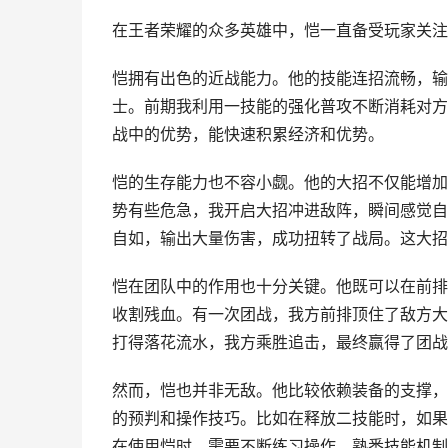
在王者荣耀的众多英雄中，恺一直备受玩家关注
恺拥有出色的近战能力。他的技能连招流畅，输
士。前期我利用一技能的强化普攻不断消耗对方
战中的优势，能快速积累经济和优势。
恺的生存能力也不容小觑。他的大招不仅能增加
势有些危急，我开启大招冲进敌阵，瞬间感觉自
自如，输出大量伤害，成功扭转了战局。这大招
恺在团队中的作用也十分关键。他既可以在前排
收割残血。有一次团战，我方前排顶住了敌方大
打得落花流水，我方乘胜追击，最终赢得了团战
然而，恺也并非无敌。他比较依赖装备的支撑，
的预判和操作技巧。比如在释放二技能时，如果
在使用恺时，需要不断练习操作，熟悉技能机制