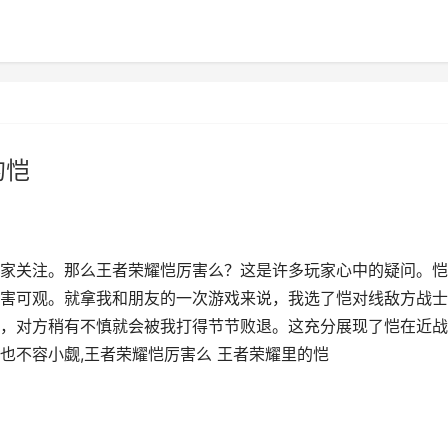
的恺
家关注。那么王者荣耀恺厉害么？这是许多玩家心中的疑问。恺
害可观。就拿我和朋友的一次游戏来说，我选了恺对线敌方战士
，对方稍有不慎就会被我打得节节败退。这充分展现了恺在近战
也不容小觑,王者荣耀恺厉害么 王者荣耀里的恺