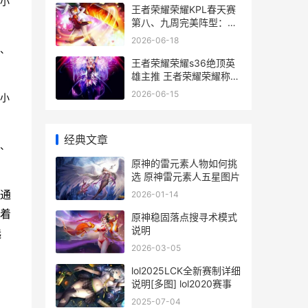
小
王者荣耀荣耀KPL春天赛
第八、九周完美阵型：武
汉ES四人上榜 王者荣耀
2026-06-18
荣耀称号
、
王者荣耀荣耀s36绝顶英
雄主推 王者荣耀荣耀称号
哪个含金量最高
2026-06-15
小
经典文章
、
原神的雷元素人物如何挑
选 原神雷元素人五星图片
通
2026-01-14
着
原神稳固落点搜寻术模式
说明
选
2026-03-05
lol2025LCK全新赛制详细
说明[多图] lol2020赛事
2025-07-04