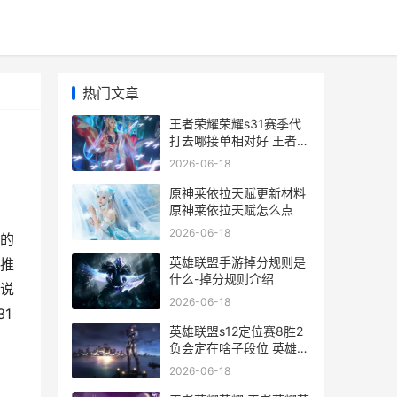
热门文章
王者荣耀荣耀s31赛季代
打去哪接单相对好 王者荣
耀荣耀水晶多少次必出
2026-06-18
原神莱依拉天赋更新材料
原神莱依拉天赋怎么点
2026-06-18
的
英雄联盟手游掉分规则是
推
什么-掉分规则介绍
说
2026-06-18
1
英雄联盟s12定位赛8胜2
负会定在啥子段位 英雄联
盟定位赛机制s10
2026-06-18