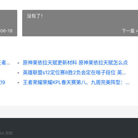
没有了！
-06-18
下一篇 
王者荣耀荣耀s31赛季代打去哪接单相对好 王者荣耀荣耀水晶多少次必出
原神莱依拉天赋更新材料 原神莱依拉天赋怎么点
英雄联盟s12定位赛8胜2负会定在啥子段位 英雄联盟定位赛机制s10
19
王者荣耀荣耀KPL春天赛第八、九周完美阵型：武汉ES四人上榜 王者荣耀荣耀称号
XML地图