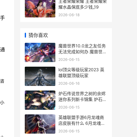
王者荣耀荣耀 王者荣耀荣
耀水晶保底多少钱_19
2026-06-18
手
猜你喜欢
魔兽世界10.0龙之友任务
通
无法完成如何办 魔兽世界
10.0龙坐骑
2026-06-15
lol顶尖等级玩家2023 英
雄联盟顶级玩家
咨
2026-06-16
炉石传说世界之树的余烬
迷你系列新卡锦集 炉石传
小
说世界之树的余烬卡组代
2026-06-15
码
英雄联盟手游6月龙魂商
店皮肤有什么 6月龙魂商
店皮肤介绍
2026-06-15