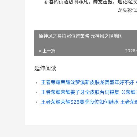
新春的街道热闹非凡，舞龙击鼓，烟花绽放。
龙头彩似
原神风之晷拍照位置策略 元神风之瞳地图
« 上一篇
2026
延伸阅读
王者荣耀荣耀姜子牙全皮肤台词锦集 巜荣耀