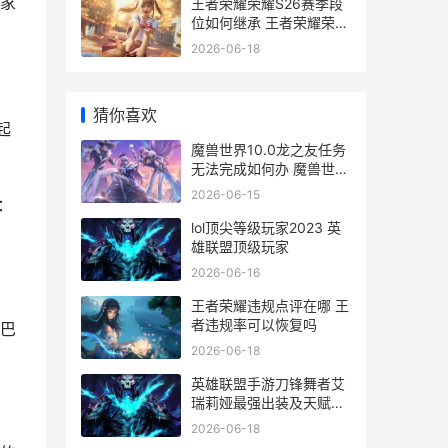
家
王者荣耀荣耀S26赛季段
位如何继承 王者荣耀荣耀
战区怎么修改别的地区
2026-06-18
猜你喜欢
起
魔兽世界10.0龙之友任务
无法完成如何办 魔兽世界
10.0龙坐骑
2026-06-15
：
lol顶尖等级玩家2023 英
雄联盟顶级玩家
2026-06-16
王者荣耀违规点评在哪 王
者违规率可以恢复吗
巴
2026-06-18
英雄联盟手游刀锋舞者艾
瑞莉娅最强出装及天赋选
择建议
2026-06-18