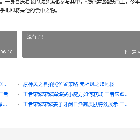
一身喜庆着装的沈梦溪也参与其中，他矫健地踏鼓而上，今年
乎也即将是他的囊中之物。
没有了！
-06-18
下一篇 
王者荣耀荣耀沈梦溪新皮肤龙舞盛年好不好 巜荣耀王者
原神风之晷拍照位置策略 元神风之瞳地图
王者
王者荣耀荣耀辉煌赛小魔方如何获取 王者荣耀辉月图片
王者荣耀荣耀S26赛季段位如何继承 王者荣耀荣耀战区怎么修改别的地区
王者荣耀荣耀姜子牙闲日渔趣皮肤特效展示 王者荣耀江