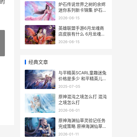
的
炉石传说世界之树的余烬
迷你系列新卡锦集 炉石传
说世界之树的余烬卡组代
2026-06-15
码
英雄联盟手游6月龙魂商
店皮肤有什么 6月龙魂商
店皮肤介绍
2026-06-15
»
经典文章
与平精英SCARL童趣迷兔
价格是多少 和平精英儿童
版叫什么名字
2025-07-05
原神混沌之境怎么打 混沌
之境怎么打
2026-06-01
原神海渊仙草灵验记任务
完成策略 原神海渊仙草灵
验记前置任务
2026-01-11