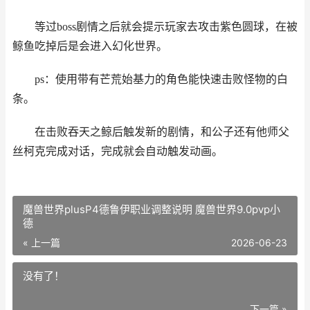
等过boss剧情之后就会提示玩家去攻击紫色圆球，在被
鲸鱼吃掉后是会进入幻化世界。
ps：使用带有芒荒始基力的角色能快速击败怪物的白
条。
在击败吞天之鲸后触发新的剧情，和公子还有他师父
丝柯克完成对话，完成就会自动触发动画。
魔兽世界plusP4德鲁伊职业调整说明 魔兽世界9.0pvp小
德
« 上一篇
2026-06-23
没有了！
下一篇 »