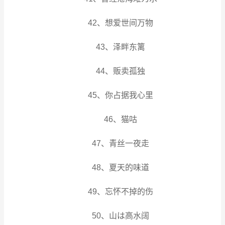
42、想爱世间万物
43、泽畔东篱
44、贩卖孤独
45、你占据我心里
46、猫咕
47、青丝一夜走
48、夏天的味道
49、忘怀不掉的伤
50、山は高水阔