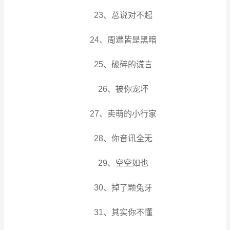
23、总说对不起
24、周遭皆是黑暗
25、破碎的谎言
26、被你宠坏
27、卖萌的小行家
28、你音讯全无
29、空空如也
30、掉了颗兔牙
31、其实你不懂