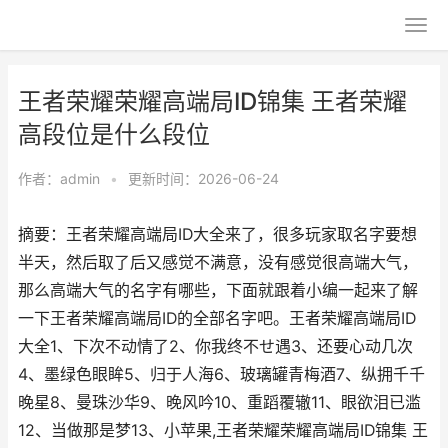
王者荣耀荣耀高端局ID锦集 王者荣耀
高段位是什么段位
作者：
admin
•
更新时间：2026-06-24
摘要：王者荣耀高端局ID大全来了，很多玩家取名字要想
半天，然后取了后又感觉不满意，没有感觉很高端大气，
那么高端大气的名字有哪些，下面就跟着小编一起来了解
一下王者荣耀高端局ID的全部名字吧。王者荣耀高端局ID
大全1、下次不动情了2、你我终不せ遇3、还要心动几次
4、墨绿色眼眸5、归于人海6、玻璃罐青梅酒7、纵拥千千
晚星8、曼珠沙华9、晚风吟10、重蹈覆辙11、眼欲泪已滥
12、当做那是梦13、小苹果,王者荣耀荣耀高端局ID锦集 王