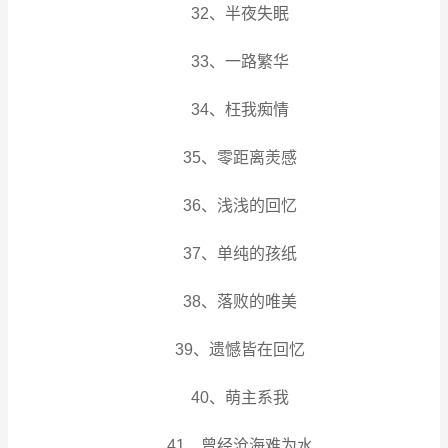
32、半夜失眠
33、一路繁华
34、枉我痴情
35、零距离羙感
36、浅浅的回忆
37、单纯的孩纸
38、落败的唯美
39、遗憾皆在回忆
40、萌主系我
41、曾经沧海难为水