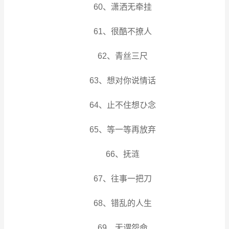
60、潇洒无牵挂
61、很酷不撩人
62、青丝三尺
63、想对你说情话
64、止不住想ひ念
65、等一等再放弃
66、抚涟
67、往事一把刀
68、错乱的人生
69、无谓怨命