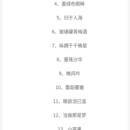
4、墨绿色眼眸
5、归于人海
6、玻璃罐青梅酒
7、纵拥千千晚星
8、曼珠沙华
9、晚风吟
10、重蹈覆辙
11、眼欲泪已滥
12、当做那是梦
13、小苹果