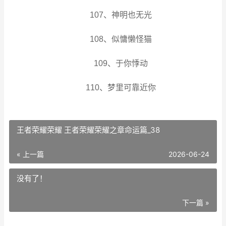
107、神明也无光
108、似慵懒怪猫
109、于你悸动
110、梦里可靠近你
王者荣耀荣耀 王者荣耀荣耀之章命运篇_38
« 上一篇
2026-06-24
没有了！
下一篇 »