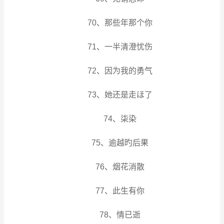
70、那些年那个你
71、一半清澄忧伤
72、因为我的勇气
73、她还是走ほ了
74、柒染
75、逾越旳后果
76、烟花消散
77、此生有你
78、情已逝