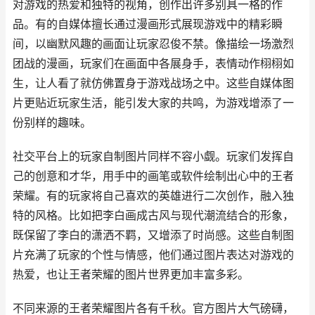
对游戏的热爱和独特的视角，创作出许多别具一格的作
品。有的自媒体擅长通过漫画形式展现游戏中的精彩瞬
间，以幽默风趣的画面让玩家忍俊不禁。像描绘一场激烈
团战的漫画，玩家们在画面中各展身手，表情动作栩栩如
生，让人看了就仿佛置身于游戏战场之中。这些自媒体图
片更贴近玩家生活，能引发大家的共鸣，为游戏增添了一
份别样的趣味。
社交平台上的玩家自制图片同样不容小觑。玩家们发挥自
己的创意和才华，用手中的画笔或软件绘制出心中的王者
荣耀。有的玩家将自己喜欢的英雄进行二次创作，融入独
特的风格。比如把李白画成古风与现代潮流结合的形象，
既保留了李白的潇洒不羁，又增添了时尚感。这些自制图
片充满了玩家的个性与情感，他们通过图片表达对游戏的
热爱，也让王者荣耀的图片世界更加丰富多彩。
不同来源的王者荣耀图片各有千秋。官方图片大气磅礴，