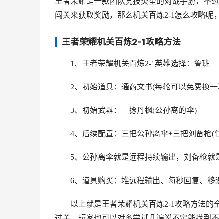
王者荣耀是一款团队竞技类型的对战手游，不过
闯关来获取奖励，那么机关百炼2-1怎么攻略呢
王者荣耀机关百炼2-1攻略方法
1、王者荣耀机关百炼2-1英雄选择：鲁班
2、初始道具：通商文书(每轮可以免费换一
3、初始武器：一捻丹枫(公孙离的伞)
4、后续配置：三把公孙离伞+三把刘备枪(仁
5、公孙离伞就是远程持续输出，刘备枪就
6、道具购买：堆远程输出、每秒回复、移速
以上就是王者荣耀机关百炼2-1攻略方法的
过关，玩家也可以对多尝试几遍说不定能找到不