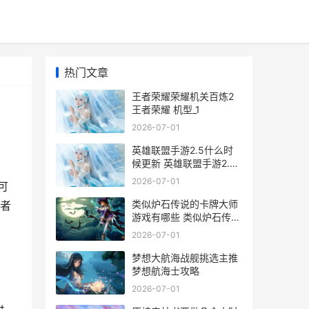
热门文章
王者荣耀荣耀机关百炼2
王者荣耀 机型_1
2026-07-01
英雄联盟手游2.5什么时
候更新 英雄联盟手游2.5
版本更新时间
2026-07-01
可
类似炉石传说的卡牌大师
王者
游戏有哪些 类似炉石传说
的三国
2026-07-01
梦想大航海战舰挑选主推
梦想航海士攻略
2026-07-01