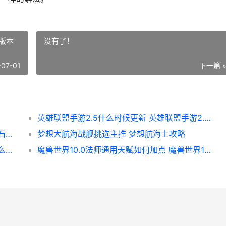
5版本
没有了！
-07-01
下一篇 
英雄联盟手游2.5什么时候更新 英雄联盟手游2.5版本更新时间
类似炉石传说的卡牌大师游戏有哪些 类似炉石传说的三国
梦想大航海战舰挑选主推 梦想航海士攻略
原神森林书要做几个小时 原神森林书做到什么程度就能获得王下
魔兽世界10.0法师通用天赋如何加点 魔兽世界10.0法师塔