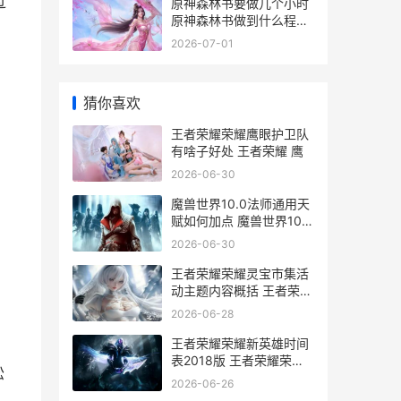
过
原神森林书要做几个小时
原神森林书做到什么程度
就能获得王下
2026-07-01
猜你喜欢
王者荣耀荣耀鹰眼护卫队
有啥子好处 王者荣耀 鹰
2026-06-30
魔兽世界10.0法师通用天
赋如何加点 魔兽世界10.0
法师塔
2026-06-30
王者荣耀荣耀灵宝市集活
动主题内容概括 王者荣耀
灵感获得攻略
2026-06-28
王者荣耀荣耀新英雄时间
表2018版 王者荣耀荣耀
松
新赛季
2026-06-26