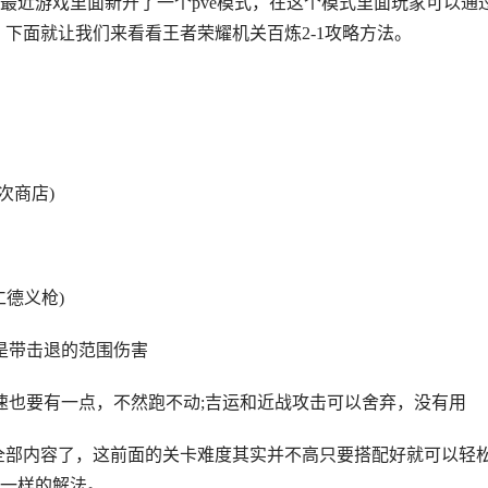
最近游戏里面新开了一个pve模式，在这个模式里面玩家可以通
，下面就让我们来看看王者荣耀机关百炼2-1攻略方法。
次商店)
德义枪)
是带击退的范围伤害
也要有一点，不然跑不动;吉运和近战攻击可以舍弃，没有用
全部内容了，这前面的关卡难度其实并不高只要搭配好就可以轻
一样的解法。