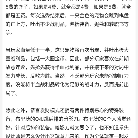
5费的弈子，如果是4费，就全都是4费，如果是5费，就全
都是五费。每次选秀结束后，一只金色的宠物会跳到棋盘
的正上方，吐出不少战利品，包括装备、妮蔻和转职书等
等。
当玩家血量低于一半，这只宠物将再次出现，并吐出极大
量战利品，包括一大圈金币。因此，部分玩家喜欢在前期
故意连败，先抢先获得半血战利品，并在接下来的对局中
发力成长，反败为胜。当然，不乏部分玩家未能控制好力
度，没能将半血战利品转化为足够的战斗力，反而提前出
局了。
除此之外，恭喜发财模式还拥有两件特别恶心的特殊装
备，布里茨的Q和跳后排的暗影刀。布里茨的Q个人感觉还
好，针对后排的装备。暗影刀就太恶心了，也不知道拳头
设计师是怎么设计出这玩意儿来的。作为全体玩家一起发