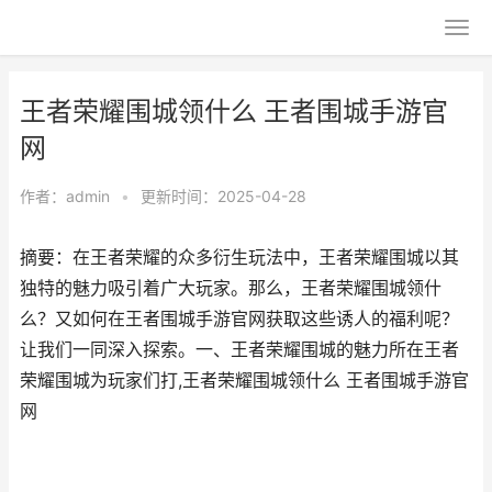
王者荣耀围城领什么 王者围城手游官
网
作者：
admin
•
更新时间：2025-04-28
摘要：在王者荣耀的众多衍生玩法中，王者荣耀围城以其
独特的魅力吸引着广大玩家。那么，王者荣耀围城领什
么？又如何在王者围城手游官网获取这些诱人的福利呢？
让我们一同深入探索。一、王者荣耀围城的魅力所在王者
荣耀围城为玩家们打,王者荣耀围城领什么 王者围城手游官
网