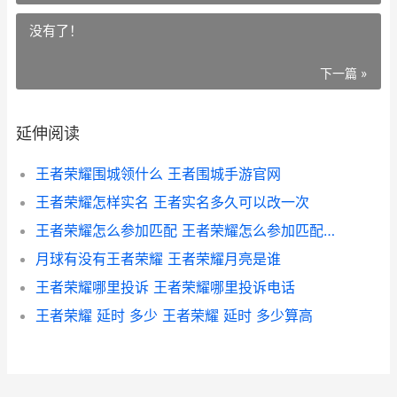
没有了！
下一篇 »
延伸阅读
王者荣耀围城领什么 王者围城手游官网
王者荣耀怎样实名 王者实名多久可以改一次
王者荣耀怎么参加匹配 王者荣耀怎么参加匹配战队
月球有没有王者荣耀 王者荣耀月亮是谁
王者荣耀哪里投诉 王者荣耀哪里投诉电话
王者荣耀 延时 多少 王者荣耀 延时 多少算高