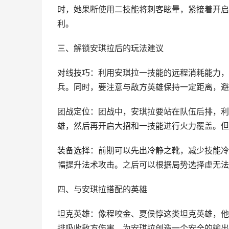
时，她果断使用二技能将刺客眩晕，紧接着开启
利。
三、解锁安琪拉后的玩法建议
对线技巧：利用安琪拉一技能的远程消耗能力，
兵。同时，要注意与敌方英雄保持一定距离，避免
团战定位：团战中，安琪拉要站在队伍后排，利
雄，然后再开启大招和一技能进行火力覆盖。但
装备选择：前期可以先出冷静之靴，减少技能冷
幅提升法术攻击。之后可以根据局势选择虚无法
四、与安琪拉搭配的英雄
坦克英雄：像程咬金、夏侯惇这类坦克英雄，他
排吸收敌方伤害，为安琪拉创造一个安全的输出