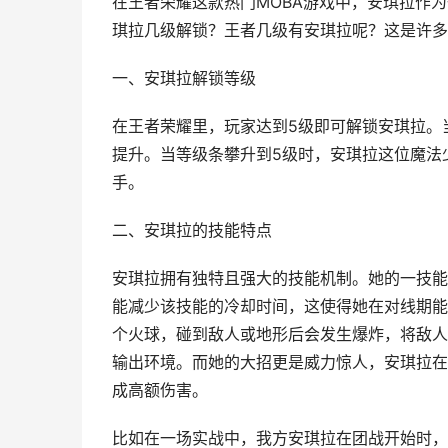
在王者荣耀这款热门MOBA游戏中，安琪拉作
琪拉几级解锁？王者几级有安琪拉呢？这是许多
一、安琪拉解锁等级
在王者荣耀里，玩家达到5级即可解锁安琪拉。
提升。当等级条攀升到5级时，安琪拉这位魔法
手。
二、安琪拉的技能特点
安琪拉拥有独特且强大的技能机制。她的一技能
能减少该技能的冷却时间，这使得她在对线期能
个火球，碰到敌人或地形后会发生爆炸，将敌人
输出环境。而她的大招更是威力惊人，安琪拉在
成高额伤害。
比如在一场实战中，我方安琪拉在团战开始时，