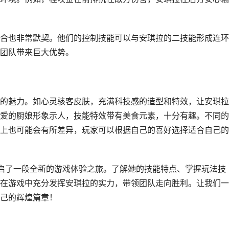
合也非常默契。他们的控制技能可以与安琪拉的二技能形成连环
团队带来巨大优势。
的魅力。如心灵骇客皮肤，充满科技感的造型和特效，让安琪拉
爱的厨娘形象示人，技能特效带有美食元素，十分有趣。不同的
上也可能会有所差异，玩家可以根据自己的喜好选择适合自己的
启了一段全新的游戏体验之旅。了解她的技能特点、掌握玩法技
在游戏中充分发挥安琪拉的实力，带领团队走向胜利。让我们一
己的辉煌篇章！