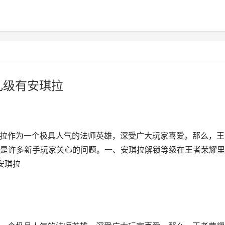
几级有安琪拉
琪拉作为一个极具人气的法师英雄，深受广大玩家喜爱。那么，王
是许多新手玩家关心的问题。一、安琪拉解锁等级在王者荣耀里
安琪拉