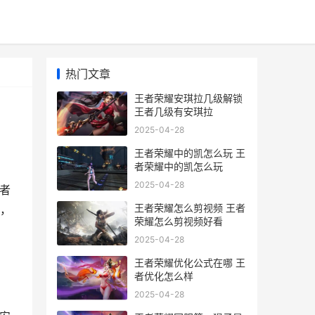
热门文章
王者荣耀安琪拉几级解锁
王者几级有安琪拉
2025-04-28
王者荣耀中的凯怎么玩 王
者荣耀中的凯怎么玩
2025-04-28
者
王者荣耀怎么剪视频 王者
，
荣耀怎么剪视频好看
2025-04-28
王者荣耀优化公式在哪 王
者优化怎么样
2025-04-28