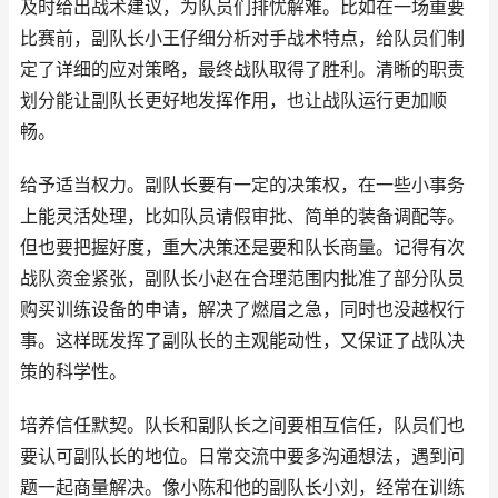
及时给出战术建议，为队员们排忧解难。比如在一场重要
比赛前，副队长小王仔细分析对手战术特点，给队员们制
定了详细的应对策略，最终战队取得了胜利。清晰的职责
划分能让副队长更好地发挥作用，也让战队运行更加顺
畅。
给予适当权力。副队长要有一定的决策权，在一些小事务
上能灵活处理，比如队员请假审批、简单的装备调配等。
但也要把握好度，重大决策还是要和队长商量。记得有次
战队资金紧张，副队长小赵在合理范围内批准了部分队员
购买训练设备的申请，解决了燃眉之急，同时也没越权行
事。这样既发挥了副队长的主观能动性，又保证了战队决
策的科学性。
培养信任默契。队长和副队长之间要相互信任，队员们也
要认可副队长的地位。日常交流中要多沟通想法，遇到问
题一起商量解决。像小陈和他的副队长小刘，经常在训练