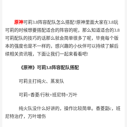
原神
可莉3.8阵容配队怎么搭配?原神里面大家在3.8玩
可莉的时候想要搭配适合的阵容的呢，那么知道适合的3.8
可莉配队的技巧的话那么就会简单很多了呢，毕竟每个版
本的强度也是不一样的，感兴趣的小伙伴可以持续
了解后
续相关资讯哦，下面让我们一起来看看吧!
《原神》可莉3.8阵容配队搭配
可莉主打纯火、蒸发队
可莉+香菱/行秋+班尼特+万叶
纯火队没什么好讲的，操作比较简单。香菱副c，班
尼特治疗，万叶增伤