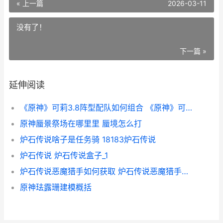
« 上一篇
2026-03-11
没有了！
下一篇 »
延伸阅读
《原神》可莉3.8阵型配队如何组合 《原神》可莉和空的具体关系是什么-
原神蜃景祭场在哪里里 蜃境怎么打
炉石传说啥子是任务骑 18183炉石传说
炉石传说 炉石传说盒子_1
炉石传说恶魔猎手如何获取 炉石传说恶魔猎手泰坦
原神珐露珊建模概括