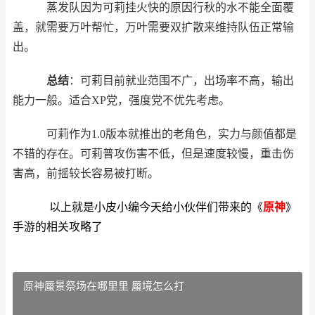
蒸发队因为可莉挂火快的原因行秋的水不能全面覆
盖，就需要万叶帮忙，万叶需要双扩散来维持队伍正常输
出。
总结
：可莉目前就业范围不广，出场率不高，输出
能力一般。适合XP党，强度党不优先考虑。
可莉作为1.0版本就推出的老角色，实力与颜值都是
不错的存在。可莉普攻伤害不低，但是速度较慢，重击伤
害高，前摇较长容易被打断。
以上就是小皮小编今天给小伙伴们带来的《
原神
》
手游的相关攻略了
原神蜃景祭场在哪里里 蜃境怎么打