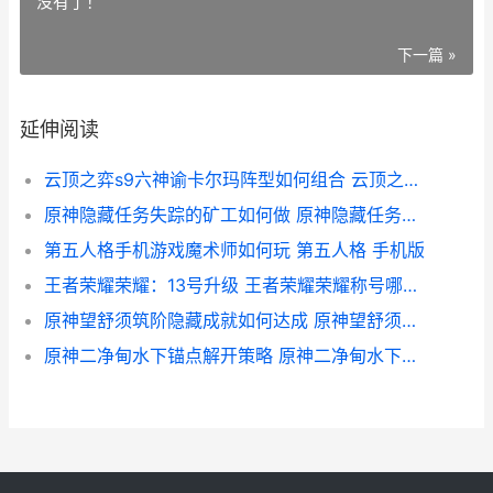
没有了！
下一篇 »
延伸阅读
云顶之弈s9六神谕卡尔玛阵型如何组合 云顶之奕s4.5六神射
原神隐藏任务失踪的矿工如何做 原神隐藏任务会消失吗
第五人格手机游戏魔术师如何玩 第五人格 手机版
王者荣耀荣耀：13号升级 王者荣耀荣耀称号哪个含金量最高
原神望舒须筑阶隐藏成就如何达成 原神望舒须筑阶木板在哪里
原神二净甸水下锚点解开策略 原神二净甸水下锚点死域