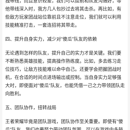
独带线，而且意识较差，我们可以提前和队友沟通好，等
他带线深入时，我方几人包抄过去将其击杀。再比如，有
些敌方玩家团战站位靠前且不注意走位，我们就可以利用
技能精准打击，一套连招将其带走。
四、提升自身实力，减少对“傻瓜”队友的依赖
无论遇到怎样的队友，提升自己的实力才是关键。我们要
不断熟悉英雄技能，提高操作熟练度。比如，多去练习走
位技巧，让敌方技能难以命中自己。还要学会把握团战时
机，在合适的时间点进场输出或控制。当自身实力足够强
大时，即使面对“傻瓜”队友，也能凭借一己之力带领团队走
向胜利。
五、团队协作，扭转战局
王者荣耀毕竟是团队游戏，团队协作至关重要。即使有“傻
瓜”队友，我们也要努力带动团队氛围。可以在游戏中多鼓