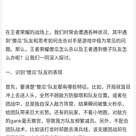
在王者荣耀的战场上，我们时常会遭遇各种状况，其中遇
到“傻瓜”队友和思考如何击杀对手是游戏中极为常见的问
题。那么，王者荣耀傻瓜怎么杀以及王者遇到傻子队友怎
么办呢？让我们一同深入探讨。
一、识别“傻瓜”队友的表现
首先，要清楚“傻瓜”队友都有哪些特征。比如，开局就盲目
冲上去送人头，全然不顾敌方防御塔和队友位置。或者在
团战中，总是独自深入敌方阵营，结果瞬间被集火秒杀，
给团队带来巨大劣势。还有的玩家，不看小地图，对敌方
的gank毫无察觉，导致我方队友频繁减员。另外，不配合
团队战术，比如该打龙时却跑去清兵线，该支援团战却在