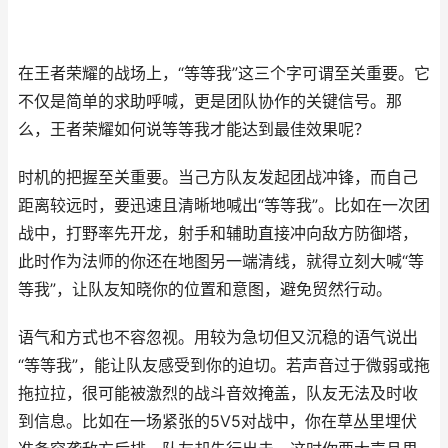
在王者荣耀的战场上，“等等我”这三个字可谓至关重要。它
不仅是简单的求助呼喊，更是团队协作的关键信号。那
么，王者荣耀如何说等等我才能达到最佳效果呢？
时机的把握至关重要。当己方队友发起团战冲锋，而自己
距离较远时，要迅速且清晰地喊出“等等我”。比如在一次团
战中，打野率先开龙，射手和辅助直接冲向敌方防御塔，
此时作为法师的你还在地图另一端清线，就得立刻大喊“等
等我”，让队友知晓你的位置和意图，避免贸然行动。
语气和方式也不容忽视。用较为急切但又沉稳的语气说出
“等等我”，能让队友感受到你的迫切。若声音过于微弱或拖
拖拉拉，很可能被激烈的战斗音效掩盖，队友无法及时收
到信息。比如在一场紧张的5V5对战中，你在草丛里埋伏