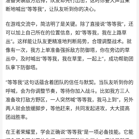
准备突袭敌方后排，队友却先行出击，这时你要大声且果
断地喊出“等等我”，让队友听到你的决心。
在游戏交流中，简洁明了是关键。除了直接说“等等我”，还
可以加上自己所在的位置信息，如“等等我，我在上路草
丛”。这样能让队友更精准地判断局势，合理调整战术。就
像有一次，我方上单准备强拆敌方防御塔，你在旁边的草
丛中，及时喊出“等等我，我在草里，一起上”，成功帮助团
队拿下防御塔。
“等等我”这句话蕴含着团队的信任与默契。当队友听到你的
呼喊，会为你调整节奏，等待你加入战斗。比如我方三人
准备攻打敌方野区，一人突然喊“等等我，我马上到”，另外
两人就会放缓脚步，等他赶来，共同发起进攻，大大提高
团战胜率。
在王者荣耀里，学会正确说“等等我”是一项必备技能。它能