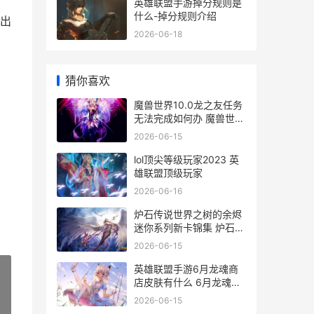
英雄联盟手游掉分规则是
什么-掉分规则介绍
出
2026-06-18
猜你喜欢
魔兽世界10.0龙之友任务
无法完成如何办 魔兽世界
10.0龙坐骑
2026-06-15
lol顶尖等级玩家2023 英
雄联盟顶级玩家
2026-06-16
炉石传说世界之树的余烬
迷你系列新卡锦集 炉石传
说世界之树的余烬卡组代
2026-06-15
码
英雄联盟手游6月龙魂商
店皮肤有什么 6月龙魂商
店皮肤介绍
2026-06-15
»