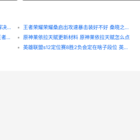
英雄联盟手游加载游戏的时候一直在转圈圈解决方法
王者荣耀荣耀桑启出攻速暴击装好不好 桑晓之荣耀王者
王者荣耀荣耀s31赛季代打去哪接单相对好 王者荣耀荣耀水晶多少次必出
原神莱依拉天赋更新材料 原神莱依拉天赋怎么点
英雄联盟s12定位赛8胜2负会定在啥子段位 英雄联盟定位赛机制s10