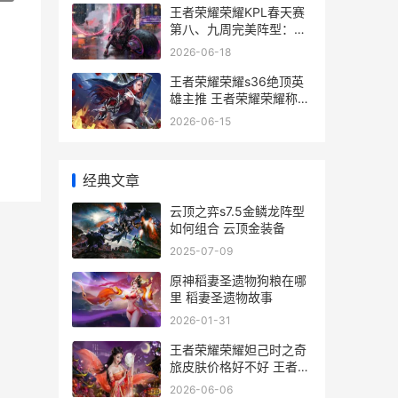
王者荣耀荣耀KPL春天赛
第八、九周完美阵型：武
汉ES四人上榜 王者荣耀
2026-06-18
荣耀称号
王者荣耀荣耀s36绝顶英
雄主推 王者荣耀荣耀称号
哪个含金量最高
2026-06-15
经典文章
云顶之弈s7.5金鳞龙阵型
如何组合 云顶金装备
2025-07-09
原神稻妻圣遗物狗粮在哪
里 稻妻圣遗物故事
2026-01-31
王者荣耀荣耀妲己时之奇
旅皮肤价格好不好 王者荣
荣耀妲己图片
2026-06-06