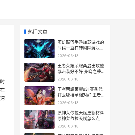
热门文章
英雄联盟手游加载游戏的
时候一直在转圈圈解决方
法
2026-06-18
王者荣耀荣耀桑启出攻速
暴击装好不好 桑晓之荣耀
王者
2026-06-18
时
王者荣耀荣耀s31赛季代
在
打去哪接单相对好 王者荣
速
耀荣耀水晶多少次必出
2026-06-18
原神莱依拉天赋更新材料
原神莱依拉天赋怎么点
2026-06-18