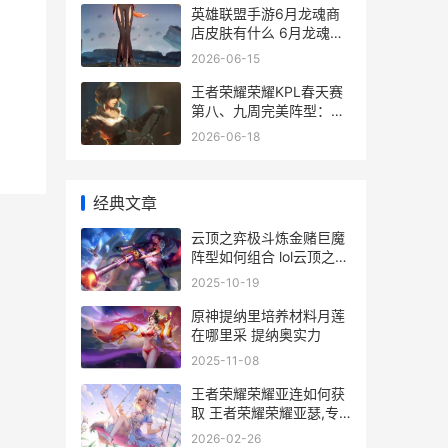
英雄联盟手游6月龙魂商
店皮肤有什么 6月龙魂商
店皮肤介绍
2026-06-15
王者荣耀荣耀KPL春天赛
第八、九周完美阵型：武
汉ES四人上榜 王者荣耀
2026-06-18
荣耀称号
经典文章
云顶之弈极斗炼金赌巨魔
阵型如何组合 lol云顶之弈
极地阵容
2025-10-19
原神提纳里培养材料月莲
在哪里采 提纳奥实力
2025-11-08
王者荣耀荣耀亚连如何获
取 王者荣耀荣耀亚瑟,专
属称号
2026-02-26