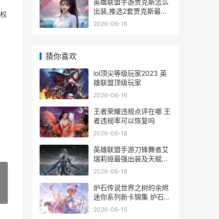
英雄联盟手游贾克斯怎么
出装,推选2套贾克斯最强
权
出装
2026-06-18
猜你喜欢
lol顶尖等级玩家2023 英
雄联盟顶级玩家
2026-06-16
王者荣耀违规点评在哪 王
者违规率可以恢复吗
2026-06-18
英雄联盟手游刀锋舞者艾
瑞莉娅最强出装及天赋选
择建议
2026-06-18
炉石传说世界之树的余烬
»
迷你系列新卡锦集 炉石传
说世界之树的余烬卡组代
2026-06-15
码