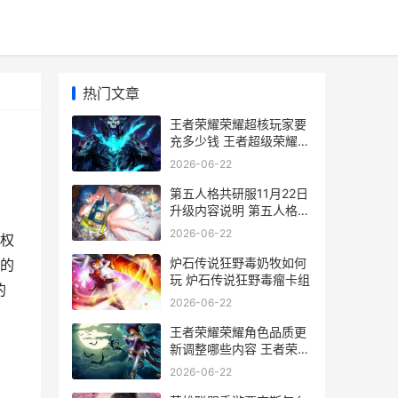
热门文章
王者荣耀荣耀超核玩家要
充多少钱 王者超级荣耀笔
趣阁
2026-06-22
第五人格共研服11月22日
升级内容说明 第五人格共
研服激活码免费领取
2026-06-22
权
炉石传说狂野毒奶牧如何
的
玩 炉石传说狂野毒瘤卡组
的
2026-06-22
王者荣耀荣耀角色品质更
新调整哪些内容 王者荣耀
荣耀角色大全
2026-06-22