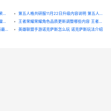
王者荣耀荣耀超核玩家要充多少钱 王者超级荣耀笔趣阁
第五人格共研服11月22日升级内容说明 第五人格共研服激活码免费领取
炉石传说狂野毒奶牧如何玩 炉石传说狂野毒瘤卡组
王者荣耀荣耀角色品质更新调整哪些内容 王者荣耀荣耀角色大全
英雄联盟手游贾克斯怎么出装,推选2套贾克斯最强出装
英雄联盟手游诺克萨斯怎么玩 诺克萨斯玩法介绍