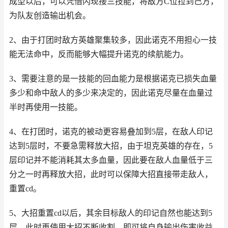
成型以后，可以凭借闪现接三技能，将敌方C位拉到己方，
为队友创造输出机会。
2、由于打团时敌方英雄聚集较多，因此诺克不用担心一技
能无法命中，反而能够大幅提升诺克的续航能力。
3、需要注意的是一技能的回血能力是根据诺克已损失血量
多少和命中敌人的多少来决定的，因此诺克尽量在血量过
半时再使用一技能。
4、在打团时，诺克的被动更容易叠加到5层，在敌人印记
达到5层时，不要急需释放大招，由于坦克英雄的存在，5
层印记并不能消耗其太多血量，因此要在敌人血量低于三
分之一时再释放大招，此时可以保障大招直接带走敌人，
重置cd。
5、大招重置cd以后，其余目标敌人的印记自然也能达到5
层，此时再使用大招不断收割，即可将自身输出伤害收益