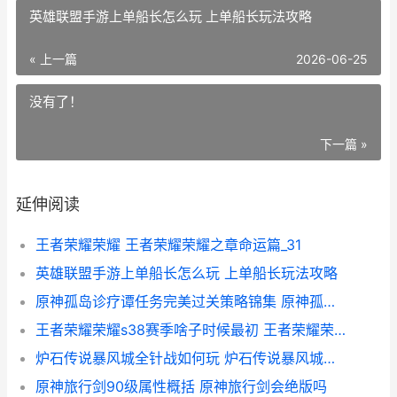
英雄联盟手游上单船长怎么玩 上单船长玩法攻略
« 上一篇
2026-06-25
没有了！
下一篇 »
延伸阅读
王者荣耀荣耀 王者荣耀荣耀之章命运篇_31
英雄联盟手游上单船长怎么玩 上单船长玩法攻略
原神孤岛诊疗谭任务完美过关策略锦集 原神孤岛诊疗谭结局
王者荣耀荣耀s38赛季啥子时候最初 王者荣耀荣耀称号
炉石传说暴风城全针战如何玩 炉石传说暴风城的谜题
原神旅行剑90级属性概括 原神旅行剑会绝版吗