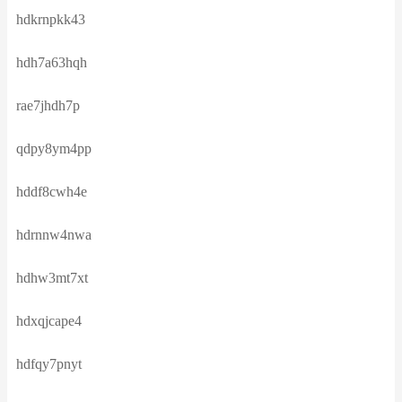
hdkrnpkk43
hdh7a63hqh
rae7jhdh7p
qdpy8ym4pp
hddf8cwh4e
hdrnnw4nwa
hdhw3mt7xt
hdxqjcape4
hdfqy7pnyt