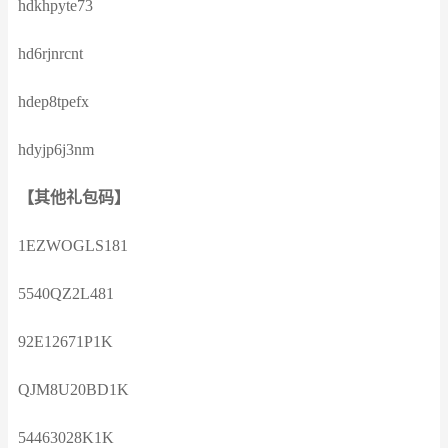
hdkhpyte73
hd6rjnrcnt
hdep8tpefx
hdyjp6j3nm
【其他礼包码】
1EZWOGLS181
5540QZ2L481
92E12671P1K
QJM8U20BD1K
54463028K1K