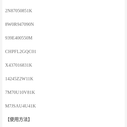
2N87050851K
8W0R947090N
939E400550M
CHPFL2GQC01
X437016831K
14245Z2W11K
7M70U10V81K
M7JSAU4U41K
【使用方法】