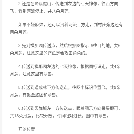
2.还是在降诸魔山，传送到左边的七天神像，往西方向
飞，看到河流停止，共八朵月莲。
如果不嫌麻烦，还可以沿着河流上方走，到村庄旁边还有
两朵月莲。
3.先到禅那园传送点，然后根据图指示飞往目的地，共6
朵月莲，注意这里的鳄鱼是会攻击角色的。
4.传送到禅那园左边的七天神像，根据图标识走，共4朵
月莲，注意这里有蕈兽。
5.传送到道成林下方传送点，往图中标识位置飞，共9朵
月莲，有镀金旅团和蕈兽。
6.传送到须弥城左上方传送点，跟着图示方向采集即可，
共13朵月莲，比较分散，时间相对过长，图中有蕈兽。
开始位置