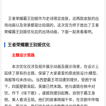
王者荣耀霸王别姬作为史诗限定皮肤，这两款皮肤的出
场动画以及背景都是比较弱的，这次官方终于放出了王者
荣耀霸王别姬优化后的出场动画，下面一起来看看吧。
王者荣耀霸王别姬优化
主题设计思路
本次优化仅涉及局外展示动画及展示场景，在设计上
延续了原有的主题，保留了大家喜爱的原皮肤设计(模型、
海报等均未改动)。当西楚霸王项羽遭到埋伏，受困于垓
下，四面楚歌渐起，英雄已然末路。他与虞姬在帐中对
饮，作下《垓下歌》，虞姬则拔剑起舞，自刎于霸王身
侧，美人香消玉殒。他们的故事跨越千年，在京剧中传唱