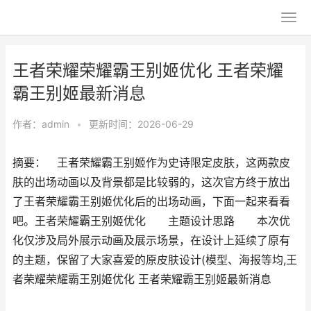
王者荣耀荣耀霸王别姬优化 王者荣耀
霸王别姬最新消息
作者：
admin
•
更新时间：2026-06-29
摘要： 王者荣耀霸王别姬作为史诗限定皮肤，这两款皮
肤的出场动画以及背景都是比较弱的，这次官方终于放出
了王者荣耀霸王别姬优化后的出场动画，下面一起来看看
吧。王者荣耀霸王别姬优化 主题设计思路 本次优
化仅涉及局外展示动画及展示场景，在设计上延续了原有
的主题，保留了大家喜爱的原皮肤设计(模型、海报等均,王
者荣耀荣耀霸王别姬优化 王者荣耀霸王别姬最新消息