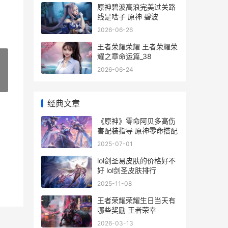
原神碧波高浪完美过关路
线是啥子 原神 碧波
2026-06-26
王者荣耀荣耀 王者荣耀荣
耀之章命运篇_38
2026-06-24
»
经典文章
《原神》零命阿贝多高伤
害配装指导 原神零命搭配
2025-07-01
lol剑圣易皮肤的价格好不
好 lol剑圣皮肤排行
2025-11-08
王者荣耀荣耀生日当天有
哪些奖励 王者荣幸
2026-03-13