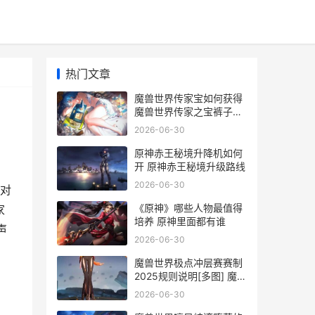
热门文章
魔兽世界传家宝如何获得
魔兽世界传家之宝裤子怎
么买
2026-06-30
原神赤王秘境升降机如何
开 原神赤王秘境升级路线
2026-06-30
对
《原神》哪些人物最值得
家
培养 原神里面都有谁
声
2026-06-30
魔兽世界极点冲层赛赛制
2025规则说明[多图] 魔兽
世界极点冲锋怎么做
2026-06-30