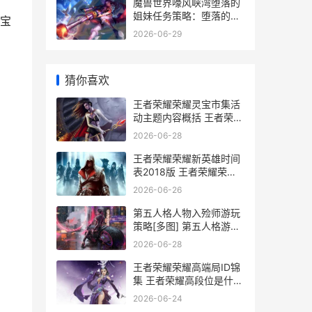
魔兽世界嚎风峡湾堕落的
姐妹任务策略：堕落的姐
宝
妹任务触发坐标完美过关
2026-06-29
步骤[多图] 魔兽世界嚎风
峡湾卡鲁亚克日常
猜你喜欢
王者荣耀荣耀灵宝市集活
动主题内容概括 王者荣耀
灵感获得攻略
2026-06-28
王者荣耀荣耀新英雄时间
表2018版 王者荣耀荣耀
新赛季
2026-06-26
第五人格人物入殓师游玩
策略[多图] 第五人格游戏
人物
2026-06-28
王者荣耀荣耀高端局ID锦
集 王者荣耀高段位是什么
段位
2026-06-24