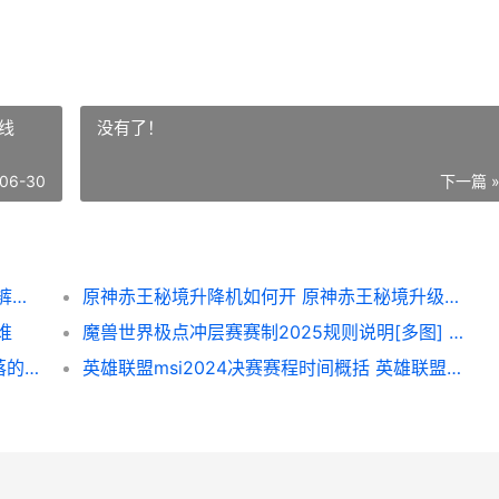
线
没有了！
06-30
下一篇 
魔兽世界传家宝如何获得 魔兽世界传家之宝裤子怎么买
原神赤王秘境升降机如何开 原神赤王秘境升级路线
谁
魔兽世界极点冲层赛赛制2025规则说明[多图] 魔兽世界极点冲锋怎么做
魔兽世界嚎风峡湾堕落的姐妹任务策略：堕落的姐妹任务触发坐标完美过关步骤[多图] 魔兽世界嚎风峡湾卡鲁亚克日常
英雄联盟msi2024决赛赛程时间概括 英雄联盟msi2024直播