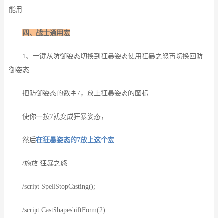
能用
四、战士通用宏
1、一键从防御姿态切换到狂暴姿态使用狂暴之怒再切换回防
御姿态
把防御姿态的数字7，放上狂暴姿态的图标
使你一按7就变成狂暴姿态，
然后
在狂暴姿态的7放上这个宏
/施放 狂暴之怒
/script SpellStopCasting();
/script CastShapeshiftForm(2)