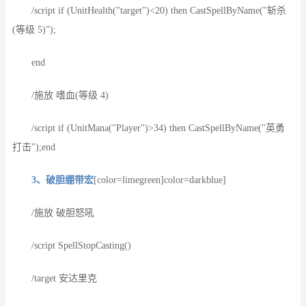
/script if (UnitHealth("target")<20) then CastSpellByName("斩杀
(等级 5)");
end
/施放 嗜血(等级 4)
/script if (UnitMana("Player")>34) then CastSpellByName("英勇
打击");end
3、破胆绷带宏
[color=limegreen]color=darkblue]
/施放 破胆怒吼
/script SpellStopCasting()
/target 安达里克