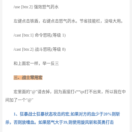
/use [btn:2] 强效怒气药水
左键点击铁盾，右键点击怒气药水。节省技能栏，没啥大用。
/cast [btn:1] 命令怒吼(等级 1)
/cast [btn:2] 战斗怒吼(等级 8)
和上面宏一样，举一反三
三、战士常用宏
宏里面的“@”请去掉，因为直接打s**ipt打不出来，所以我在中
间加了一个“@”
1、狂暴战士狂暴状态攻击的宏,如果对方的血少于20%则斩
杀，否则放嗜血。如果怒气大于39,则使用旋风斩和英勇打击