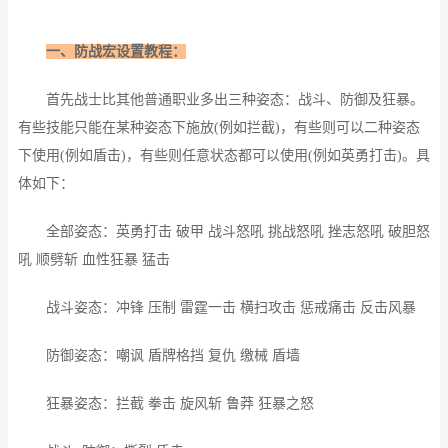
一、防战宏设置教程：
首先战士比其他普通职业多出三种姿态：战斗、防御及狂暴。
有些技能只能在某种姿态下施放(例如拦截)，有些则可以二种姿态
下使用(例如盾击)，有些则任意状态都可以使用(例如英勇打击)。具
体如下：
全部姿态：英勇打击 破甲 战斗怒吼 挑战怒吼 挫志怒吼 破胆怒
吼 顺劈斩 血性狂暴 猛击
战斗姿态：冲锋 压制 雷霆一击 横扫攻击 惩戒痛击 反击风暴
防御姿态：嘲讽 盾牌格挡 复仇 缴械 盾墙
狂暴姿态：拦截 拳击 旋风斩 鲁莽 狂暴之怒