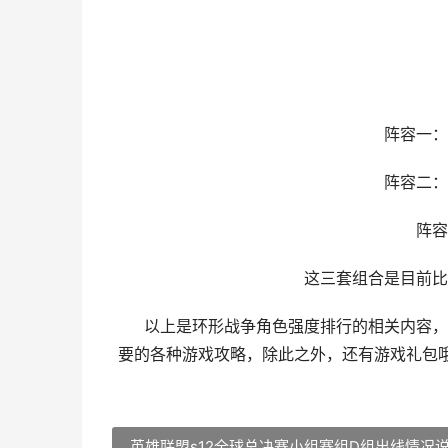
阵容一：雷
阵容二：联
阵容三
这三套组合是目前比较
以上是环形战争角色强度排行的相关内容，想
要的各种游戏攻略，除此之外，还有游戏礼包
英雄联盟s12全球总决赛小组赛组D组出线情况说明 