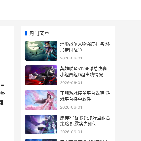
热门文章
环形战争人物强度排名 环
形帝国战争
2026-06-01
英雄联盟s12全球总决赛
小组赛组D组出线情况说
明 lol s12全球总决赛
2026-06-01
目
正规游戏接单平台说明 游
些
戏平台接单软件
强
2026-06-01
原神3.1妮露绝顶阵型组合
策略 妮露实力如何
2026-06-01