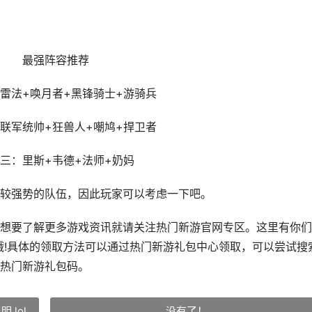
最强阵容推荐
法+唤月者+黑锋骑士+游骑兵
军统帅+狂兽人+嘲鸠+捍卫者
：里斯+韦德+法师+奶妈
强势的队伍，因此玩家可以考虑一下吧。
要了解更多游戏资讯就请关注热门新游官网专区。这里有你们
哦!具体的领取方法可以通过热门新游礼包中心领取，可以尝试搜
热门新游礼包码。
lol
没有了！