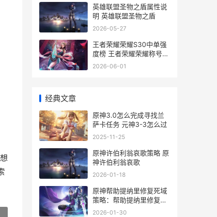
英雄联盟圣物之盾属性说
明 英雄联盟圣物之盾
2026-05-27
王者荣耀荣耀S30中单强
度榜 王者荣耀荣耀称号获
取条件
2026-06-01
经典文章
原神3.0怎么完成寻找兰
萨卡任务 元神3-3怎么过
2025-11-25
原神许伯利翁哀歌策略 原
想
神许伯利翁哀歌
索
2026-01-18
原神帮助提纳里修复死域
策略：帮助提纳里修复死
域任务完成方式[多图] 原
2026-01-30