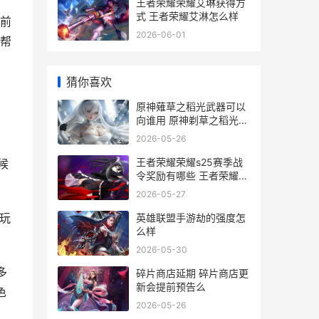
王者荣耀荣耀艾琳获得方
式 王者荣耀艾淋怎么样
前
2026-06-01
帮
猜你喜欢
原神薙草之稻光武器可以
向谁用 原神剃草之稻光怎
么获得
2026-05-26
王者荣耀荣耀s25赛季战
候
令奖励有哪些 王者荣耀荣
耀称号
2026-05-27
玩
英雄联盟手游劫的强度怎
么样
2026-05-30
多
碎片商店延期 碎片商店更
新会提前预告么
色
2026-05-26