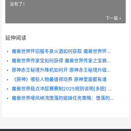
没有了！
下一篇 »
延伸阅读
魔兽世界怀旧服冬泉火酒如何获取 魔兽世界怀旧服巫妖王之怒
魔兽世界传家宝如何获得 魔兽世界传家之宝裤子怎么买
原神赤王秘境升降机如何开 原神赤王秘境升级路线
《原神》哪些人物最值得培养 原神里面都有谁
魔兽世界极点冲层赛赛制2025规则说明[多图] 魔兽世界极点冲锋怎么做
魔兽世界嚎风峡湾堕落的姐妹任务策略：堕落的姐妹任务触发坐标完美过关步骤[多图] 魔兽世界嚎风峡湾卡鲁亚克日常