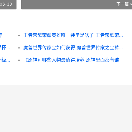
06-30
下一篇 
荐
王者荣耀荣耀英雄唯一装备是啥子 王者荣耀荣耀英雄称号有哪些_1
魔兽世界怀旧服冬泉火酒如何获取 魔兽世界怀旧服巫妖王之怒
魔兽世界传家宝如何获得 魔兽世界传家之宝裤子怎么买
原神赤王秘境升降机如何开 原神赤王秘境升级路线
《原神》哪些人物最值得培养 原神里面都有谁