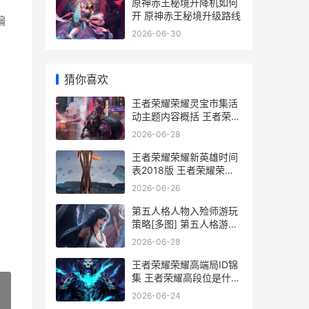
原神赤王秘境升降机如何
开 原神赤王秘境升级路线
编
2026-06-30
猜你喜欢
王者荣耀荣耀灵宝市集活
动主题内容概括 王者荣耀
灵感获得攻略
2026-06-28
王者荣耀荣耀新英雄时间
表2018版 王者荣耀荣耀
新赛季
2026-06-26
第五人格人物入殓师游玩
策略[多图] 第五人格游戏
人物
2026-06-28
王者荣耀荣耀高端局ID锦
集 王者荣耀高段位是什么
段位
2026-06-24