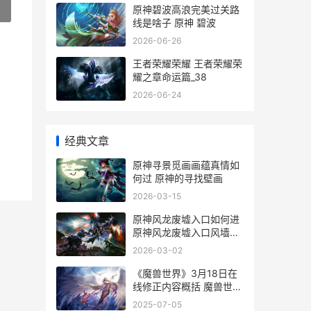
»
原神碧波高浪完美过关路
线是啥子 原神 碧波
2026-06-26
王者荣耀荣耀 王者荣耀荣
耀之章命运篇_38
2026-06-24
经典文章
原神寻景觅画画蕴真情如
何过 原神的寻找壁画
2026-03-15
原神风龙废墟入口如何进
原神风龙废墟入口风墙怎
么过
2026-03-02
《魔兽世界》3月18日在
线修正内容概括 魔兽世界
35级去哪做任务
2025-07-05