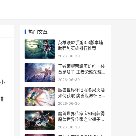
热门文章
英雄联盟手游3.3版本辅
助强势英雄排行推荐
2026-06-30
王者荣耀荣耀英雄唯一装
备是啥子 王者荣耀荣耀英
雄称号有哪些_1
2026-06-30
，小
魔兽世界怀旧服冬泉火酒
悠
如何获取 魔兽世界怀旧服
排
巫妖王之怒
2026-06-30
魔兽世界传家宝如何获得
魔兽世界传家之宝裤子怎
么买
2026-06-30